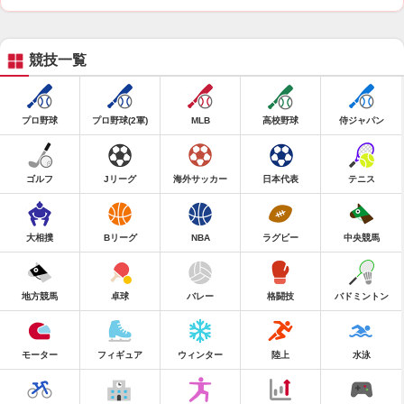
競技一覧
プロ野球
プロ野球(2軍)
MLB
高校野球
侍ジャパン
ゴルフ
Jリーグ
海外サッカー
日本代表
テニス
大相撲
Bリーグ
NBA
ラグビー
中央競馬
地方競馬
卓球
バレー
格闘技
バドミントン
モーター
フィギュア
ウィンター
陸上
水泳