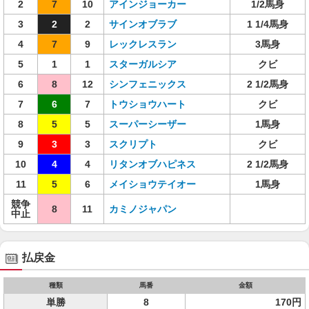
2
7
10
アインジョーカー
1/2馬身
3
2
2
サインオブラブ
1 1/4馬身
4
7
9
レックレスラン
3馬身
5
1
1
スターガルシア
クビ
6
8
12
シンフェニックス
2 1/2馬身
7
6
7
トウショウハート
クビ
8
5
5
スーパーシーザー
1馬身
9
3
3
スクリプト
クビ
10
4
4
リタンオブハピネス
2 1/2馬身
11
5
6
メイショウテイオー
1馬身
競争
8
11
カミノジャパン
中止
払戻金
種類
馬番
金額
単勝
8
170円