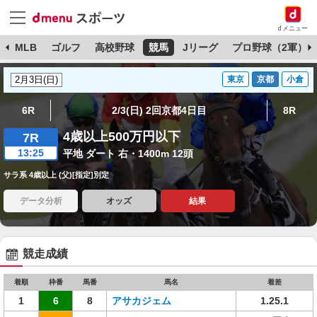
dメニュー
球
MLB
ゴルフ
高校野球
競馬
Jリーグ
プロ野球（2軍）
東京
京都
小倉
6R
2/3(日) 2回京都4日目
8R
4歳以上500万円以下
7R
13:25
平地 ダート 右・1400m 12頭
サラ系 4歳以上 (父)[指定]別定
データ分析
オッズ
結果
競走成績
着順
枠番
馬番
馬名
着差
1
6
8
アサカジェム
1.25.1