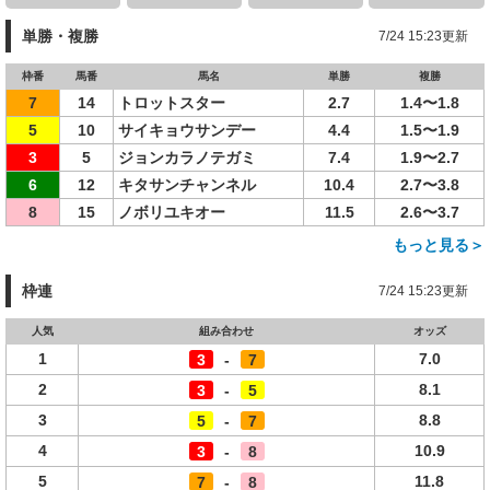
単勝・複勝
7/24 15:23更新
枠番
馬番
馬名
単勝
複勝
7
14
トロットスター
2.7
1.4〜1.8
5
10
サイキョウサンデー
4.4
1.5〜1.9
3
5
ジョンカラノテガミ
7.4
1.9〜2.7
6
12
キタサンチャンネル
10.4
2.7〜3.8
8
15
ノボリユキオー
11.5
2.6〜3.7
もっと見る＞
枠連
7/24 15:23更新
人気
組み合わせ
オッズ
1
7.0
3
-
7
2
8.1
3
-
5
3
8.8
5
-
7
4
10.9
3
-
8
5
11.8
7
-
8