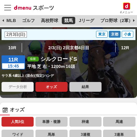
dメニュー
球
MLB
ゴルフ
高校野球
競馬
Jリーグ
プロ野球（2軍）
東京
京都
小倉
10R
2/3(日) 2回京都4日目
12R
シルクロードS
11R
15:45
平地 芝 右・1200m 16頭
サラ系 4歳以上 (混合)[指定]ハンデ
データ分析
オッズ
結果
オッズ
人気5位
単勝・複勝
枠連
馬連
ワイド
馬単
3連複
3連単