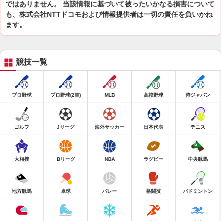
ではありません。 当該情報に基づいて被ったいかなる損害について
も、株式会社NTTドコモおよび情報提供者は一切の責任を負いかね
ます。
競技一覧
プロ野球
プロ野球(2軍)
MLB
高校野球
侍ジャパン
ゴルフ
Jリーグ
海外サッカー
日本代表
テニス
大相撲
Bリーグ
NBA
ラグビー
中央競馬
地方競馬
卓球
バレー
格闘技
バドミントン