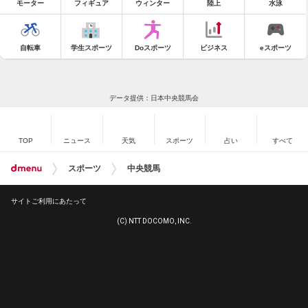
モーター
フィギュア
ウィンター
陸上
水泳
自転車
学生スポーツ
Doスポーツ
ビジネス
eスポーツ
データ提供：日本中央競馬会
TOP
ニュース
天気
スポーツ
占い
すべて
スポーツ
中央競馬
サイトご利用にあたって
(C) NTT DOCOMO, INC.