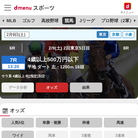
dメニュー
球
MLB
ゴルフ
高校野球
競馬
Jリーグ
プロ野球（2軍）
東京
京都
小倉
6R
2/9(土) 2回東京5日目
8R
4歳以上500万円以下
7R
13:20
平地 ダート 左・1200m 16頭
サラ系 4歳以上 牝[指定]別定
データ分析
オッズ
結果
オッズ
人気5位
単勝・複勝
枠連
馬連
ワイド
馬単
3連複
3連単