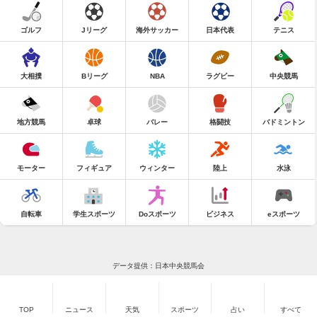
ゴルフ
Jリーグ
海外サッカー
日本代表
テニス
大相撲
Bリーグ
NBA
ラグビー
中央競馬
地方競馬
卓球
バレー
格闘技
バドミントン
モーター
フィギュア
ウィンター
陸上
水泳
自転車
学生スポーツ
Doスポーツ
ビジネス
eスポーツ
データ提供：日本中央競馬会
TOP
ニュース
天気
スポーツ
占い
すべて