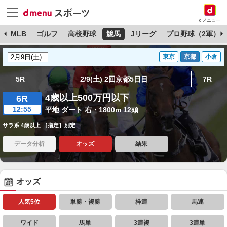
dメニュー
球
MLB
ゴルフ
高校野球
競馬
Jリーグ
プロ野球（2軍）
東京
京都
小倉
5R
2/9(土) 2回京都5日目
7R
4歳以上500万円以下
6R
12:55
平地 ダート 右・1800m 12頭
サラ系 4歳以上 ［指定］別定
データ分析
オッズ
結果
オッズ
人気5位
単勝・複勝
枠連
馬連
ワイド
馬単
3連複
3連単