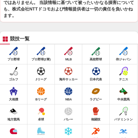
ではありません。 当該情報に基づいて被ったいかなる損害について
も、株式会社NTTドコモおよび情報提供者は一切の責任を負いかね
ます。
競技一覧
プロ野球
プロ野球(2軍)
MLB
高校野球
侍ジャパン
ゴルフ
Jリーグ
海外サッカー
日本代表
テニス
大相撲
Bリーグ
NBA
ラグビー
中央競馬
地方競馬
卓球
バレー
格闘技
バドミントン