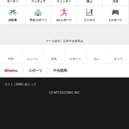
モーター
フィギュア
ウィンター
陸上
水泳
自転車
学生スポーツ
Doスポーツ
ビジネス
eスポーツ
データ提供：日本中央競馬会
TOP
ニュース
天気
スポーツ
占い
すべて
スポーツ
中央競馬
サイトご利用にあたって
(C) NTT DOCOMO, INC.