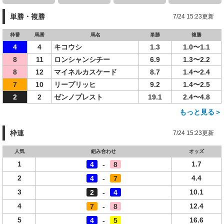
単勝・複勝
7/24 15:23更新
枠番
馬番
馬名
単勝
複勝
4
4
キコウシ
1.3
1.0〜1.1
8
11
ロンシャンシチー
6.9
1.3〜2.2
8
12
マイネルカスケード
8.7
1.4〜2.4
7
10
リープリッヒ
9.2
1.4〜2.5
2
2
ゼンノプレスト
19.1
2.4〜4.8
もっと見る＞
枠連
7/24 15:23更新
人気
組み合わせ
オッズ
1
1.7
4
-
8
2
4.4
4
-
7
3
10.1
2
-
4
4
12.4
7
-
8
5
16.6
4
-
5