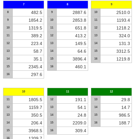
7
8
9
482.5
2887.6
2510.0
8
9
10
1854.2
2853.8
1193.4
9
10
11
1319.5
651.8
1218.2
10
11
12
389.2
413.2
324.0
11
12
13
223.4
149.5
131.3
12
13
14
58.7
64.6
3312.5
13
14
15
35.1
3896.4
1219.8
14
15
16
2345.4
460.1
15
16
297.6
16
10
11
12
1805.5
191.1
29.8
11
12
13
1159.7
54.1
14.7
12
13
14
350.5
24.8
986.5
13
14
15
206.4
2209.0
188.7
14
15
16
3968.5
309.4
15
16
1209.7
16