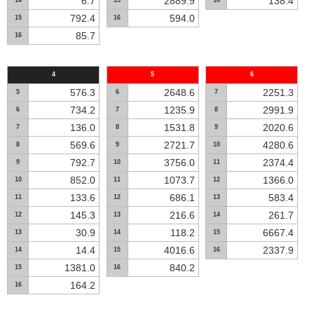
6.7
2889.9
138.4
14
15
16
792.4
594.0
15
16
85.7
16
4
5
6
576.3
2648.6
2251.3
5
6
7
734.2
1235.9
2991.9
6
7
8
136.0
1531.8
2020.6
7
8
9
569.6
2721.7
4280.6
8
9
10
792.7
3756.0
2374.4
9
10
11
852.0
1073.7
1366.0
10
11
12
133.6
686.1
583.4
11
12
13
145.3
216.6
261.7
12
13
14
30.9
118.2
6667.4
13
14
15
14.4
4016.6
2337.9
14
15
16
1381.0
840.2
15
16
164.2
16