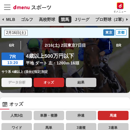
dメニュー
球
MLB
ゴルフ
高校野球
競馬
Jリーグ
プロ野球（2軍）
東京
京都
6R
2/16(土) 2回東京7日目
8R
4歳以上500万円以下
7R
13:20
平地 ダート 左・1200m 16頭
サラ系 4歳以上 (混合)[指定]別定
データ分析
オッズ
結果
オッズ
人気5位
単勝・複勝
枠連
馬連
ワイド
馬単
3連複
3連単