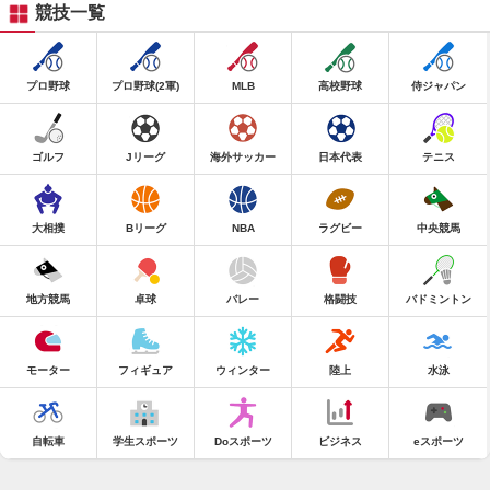
競技一覧
プロ野球
プロ野球(2軍)
MLB
高校野球
侍ジャパン
ゴルフ
Jリーグ
海外サッカー
日本代表
テニス
大相撲
Bリーグ
NBA
ラグビー
中央競馬
地方競馬
卓球
バレー
格闘技
バドミントン
モーター
フィギュア
ウィンター
陸上
水泳
自転車
学生スポーツ
Doスポーツ
ビジネス
eスポーツ