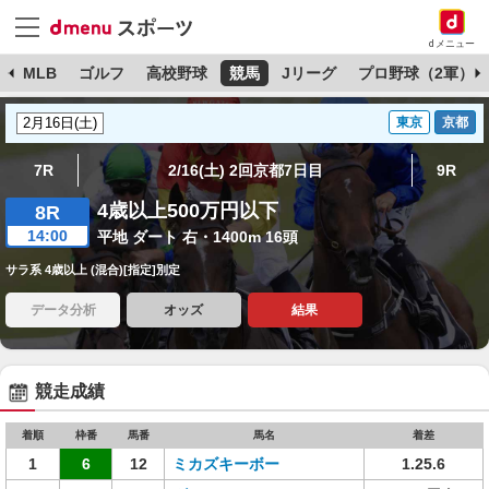
dメニュー
球
MLB
ゴルフ
高校野球
競馬
Jリーグ
プロ野球（2軍）
東京
京都
7R
2/16(土) 2回京都7日目
9R
4歳以上500万円以下
8R
14:00
平地 ダート 右・1400m 16頭
サラ系 4歳以上 (混合)[指定]別定
データ分析
オッズ
結果
競走成績
着順
枠番
馬番
馬名
着差
1
6
12
ミカズキーボー
1.25.6