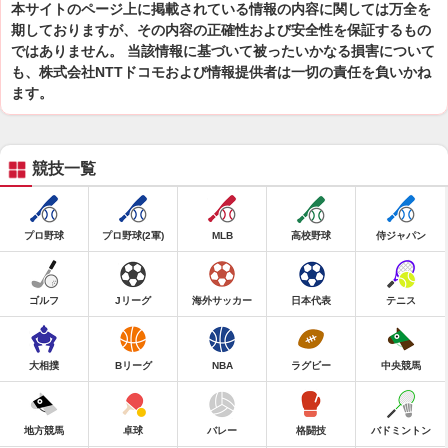
本サイトのページ上に掲載されている情報の内容に関しては万全を
期しておりますが、その内容の正確性および安全性を保証するもの
ではありません。 当該情報に基づいて被ったいかなる損害について
も、株式会社NTTドコモおよび情報提供者は一切の責任を負いかね
ます。
競技一覧
プロ野球
プロ野球(2軍)
MLB
高校野球
侍ジャパン
ゴルフ
Jリーグ
海外サッカー
日本代表
テニス
大相撲
Bリーグ
NBA
ラグビー
中央競馬
地方競馬
卓球
バレー
格闘技
バドミントン