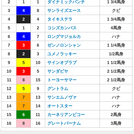
2
1
1
ダイナミックパンチ
1 3/4馬身
3
4
8
サンライズエース
クビ
4
2
4
タイキステラ
1 3/4馬身
5
1
2
コシズカンバス
4馬身
6
4
7
ロングマジョルカ
ハナ
7
3
6
ゼンノロンシャン
1 1/4馬身
8
2
3
ユメノラッキー
1/2馬身
9
5
10
サインオブラブ
1 1/2馬身
10
3
5
サンダビヤ
2 1/2馬身
11
8
15
トーヨーサマー
2 1/2馬身
12
5
9
グントラム
クビ
13
7
13
サンエムノヴァ
ハナ
14
7
14
オートスター
ハナ
15
6
11
カーネリアンビコー
2馬身
16
8
16
グレートバーナム
3馬身