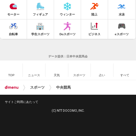
モーター
フィギュア
ウィンター
陸上
水泳
自転車
学生スポーツ
Doスポーツ
ビジネス
eスポーツ
データ提供：日本中央競馬会
TOP
ニュース
天気
スポーツ
占い
すべて
スポーツ
中央競馬
サイトご利用にあたって
(C) NTT DOCOMO, INC.