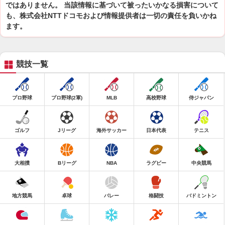
ではありません。 当該情報に基づいて被ったいかなる損害について
も、株式会社NTTドコモおよび情報提供者は一切の責任を負いかね
ます。
競技一覧
プロ野球
プロ野球(2軍)
MLB
高校野球
侍ジャパン
ゴルフ
Jリーグ
海外サッカー
日本代表
テニス
大相撲
Bリーグ
NBA
ラグビー
中央競馬
地方競馬
卓球
バレー
格闘技
バドミントン