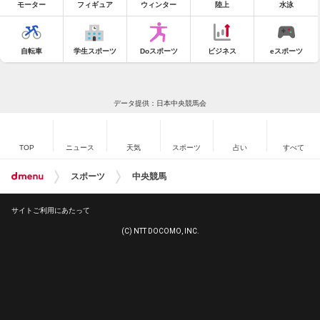
モーター
フィギュア
ウィンター
陸上
水泳
自転車
学生スポーツ
Doスポーツ
ビジネス
eスポーツ
データ提供：日本中央競馬会
TOP
ニュース
天気
スポーツ
占い
すべて
スポーツ
中央競馬
サイトご利用にあたって
(C) NTT DOCOMO, INC.