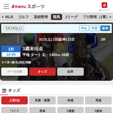
dメニュー
球
MLB
ゴルフ
高校野球
競馬
Jリーグ
プロ野球（2軍）
中山
中京
阪神
3/23(土) 2回阪神1日目
2R
3歳未出走
1R
10:05
平地 ダート 右・1400m 16頭
サラ系 3歳 牝[指定]馬齢
データ分析
オッズ
結果
オッズ
人気5位
単勝・複勝
枠連
馬連
ワイド
馬単
3連複
3連単