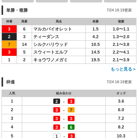
単勝・複勝
7/24 16:19更新
枠番
馬番
馬名
単勝
複勝
3
6
マルカバイオレット
1.5
1.0〜1.1
2
3
ティーダンス
4.2
1.3〜2.0
7
14
シルクハリウッド
10.5
2.1〜3.8
3
5
スウィートエルフ
14.5
2.2〜4.1
1
2
キョウワノメガミ
19.5
2.1〜3.9
もっと見る＞
枠連
7/24 16:19更新
人気
組み合わせ
オッズ
1
3.6
2
-
3
2
6.0
3
-
7
3
7.2
3
-
3
4
8.2
3
-
6
5
10.3
1
-
3