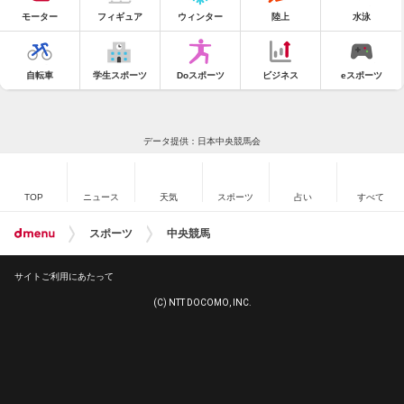
モーター
フィギュア
ウィンター
陸上
水泳
自転車
学生スポーツ
Doスポーツ
ビジネス
eスポーツ
データ提供：日本中央競馬会
TOP
ニュース
天気
スポーツ
占い
すべて
スポーツ
中央競馬
サイトご利用にあたって
(C) NTT DOCOMO, INC.