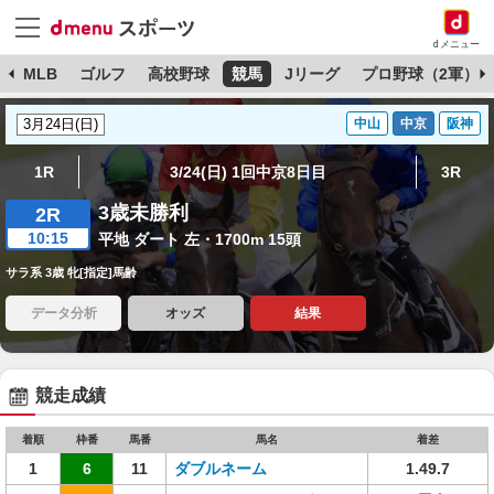
dメニュー
球
MLB
ゴルフ
高校野球
競馬
Jリーグ
プロ野球（2軍）
中山
中京
阪神
1R
3/24(日) 1回中京8日目
3R
3歳未勝利
2R
10:15
平地 ダート 左・1700m 15頭
サラ系 3歳 牝[指定]馬齢
データ分析
オッズ
結果
競走成績
着順
枠番
馬番
馬名
着差
1
6
11
ダブルネーム
1.49.7