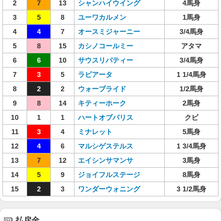
2
7
13
シャンハイウイング
4馬身
3
5
8
ユーワカルメン
1馬身
4
4
7
オースミジャーニー
3/4馬身
5
8
15
カシノコールミー
アタマ
6
6
10
サウスリバティー
3/4馬身
7
3
5
ラビアータ
1 1/4馬身
8
2
2
ウォーブライド
1/2馬身
9
8
14
キティーホーク
2馬身
10
1
1
ハートオブパリス
クビ
11
3
4
ミナレット
5馬身
12
4
6
マルシゲステルス
1 3/4馬身
13
7
12
エイシンサマンサ
3馬身
14
5
9
ジョイフルステージ
8馬身
15
2
3
ワンダーウォニング
3 1/2馬身
払戻金