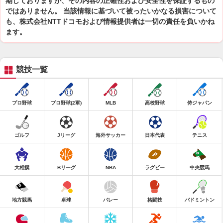
期しておりますが、その内容の正確性および安全性を保証するもの
ではありません。 当該情報に基づいて被ったいかなる損害について
も、株式会社NTTドコモおよび情報提供者は一切の責任を負いかね
ます。
競技一覧
プロ野球
プロ野球(2軍)
MLB
高校野球
侍ジャパン
ゴルフ
Jリーグ
海外サッカー
日本代表
テニス
大相撲
Bリーグ
NBA
ラグビー
中央競馬
地方競馬
卓球
バレー
格闘技
バドミントン