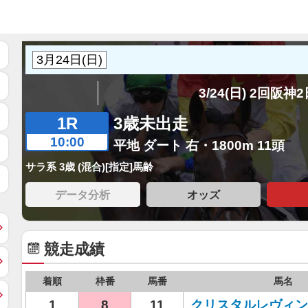
3/24(日) 2回阪神
1R
3歳未出走
10:00
平地 ダート 右・1800m 11頭
サラ系 3歳 (混合)[指定]馬齢
データ分析
オッズ
競走成績
着順
枠番
馬番
馬名
1
8
11
クリスタルレヴィン