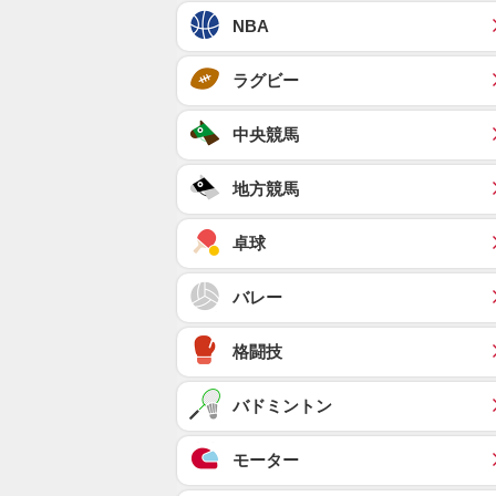
NBA
ラグビー
中央競馬
地方競馬
卓球
バレー
格闘技
バドミントン
モーター