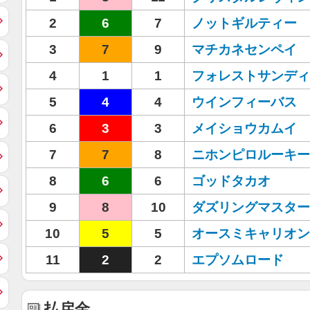
2
6
7
ノットギルティー
3
7
9
マチカネセンペイ
4
1
1
フォレストサンディ
5
4
4
ウインフィーバス
6
3
3
メイショウカムイ
7
7
8
ニホンピロルーキー
8
6
6
ゴッドタカオ
9
8
10
ダズリングマスター
10
5
5
オースミキャリオン
11
2
2
エプソムロード
払戻金