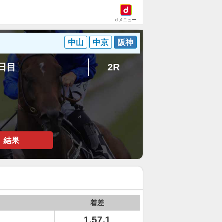
dメニュー
中山
中京
阪神
2日目
2R
結果
着差
1.57.1