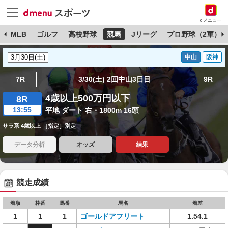
dメニュー
球
MLB
ゴルフ
高校野球
競馬
Jリーグ
プロ野球（2軍）
中山
阪神
7R
3/30(土) 2回中山3日目
9R
4歳以上500万円以下
8R
13:55
平地 ダート 右・1800m 16頭
サラ系 4歳以上 ［指定］別定
データ分析
オッズ
結果
競走成績
着順
枠番
馬番
馬名
着差
1
1
1
ゴールドアフリート
1.54.1