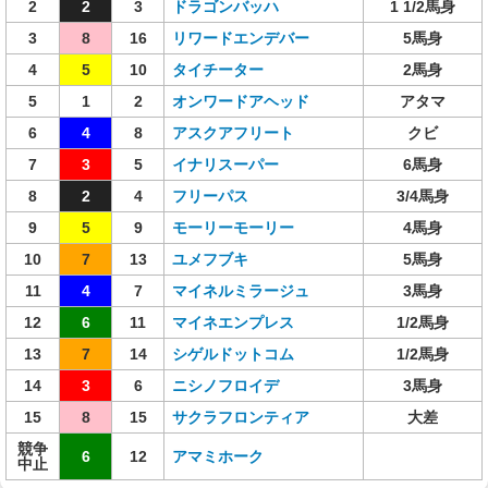
2
2
3
ドラゴンバッハ
1 1/2馬身
3
8
16
リワードエンデバー
5馬身
4
5
10
タイチーター
2馬身
5
1
2
オンワードアヘッド
アタマ
6
4
8
アスクアフリート
クビ
7
3
5
イナリスーパー
6馬身
8
2
4
フリーパス
3/4馬身
9
5
9
モーリーモーリー
4馬身
10
7
13
ユメフブキ
5馬身
11
4
7
マイネルミラージュ
3馬身
12
6
11
マイネエンプレス
1/2馬身
13
7
14
シゲルドットコム
1/2馬身
14
3
6
ニシノフロイデ
3馬身
15
8
15
サクラフロンティア
大差
競争
6
12
アマミホーク
中止