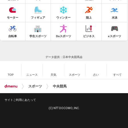
モーター
フィギュア
ウィンター
陸上
水泳
自転車
学生スポーツ
Doスポーツ
ビジネス
eスポーツ
データ提供：日本中央競馬会
TOP
ニュース
天気
スポーツ
占い
すべて
スポーツ
中央競馬
サイトご利用にあたって
(C) NTT DOCOMO, INC.