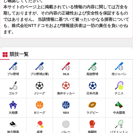
し確認してください。
本サイトのページ上に掲載されている情報の内容に関しては万全を
期しておりますが、その内容の正確性および安全性を保証するもの
ではありません。 当該情報に基づいて被ったいかなる損害について
も、株式会社NTTドコモおよび情報提供者は一切の責任を負いかね
ます。
競技一覧
プロ野球
プロ野球(2軍)
MLB
高校野球
侍ジャパン
ゴルフ
Jリーグ
海外サッカー
日本代表
テニス
大相撲
Bリーグ
NBA
ラグビー
中央競馬
地方競馬
卓球
バレー
格闘技
バドミントン