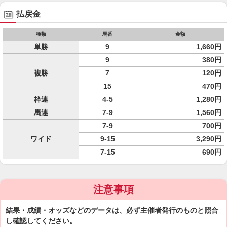
払戻金
種類
馬番
金額
単勝
9
1,660円
9
380円
複勝
7
120円
15
470円
枠連
4-5
1,280円
馬連
7-9
1,560円
7-9
700円
ワイド
9-15
3,290円
7-15
690円
注意事項
結果・成績・オッズなどのデータは、必ず主催者発行のものと照合
し確認してください。