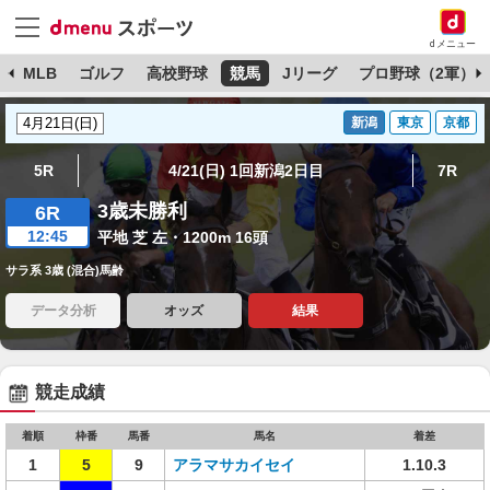
dメニュー
球
MLB
ゴルフ
高校野球
競馬
Jリーグ
プロ野球（2軍）
新潟
東京
京都
5R
4/21(日) 1回新潟2日目
7R
3歳未勝利
6R
12:45
平地 芝 左・1200m 16頭
サラ系 3歳 (混合)馬齢
データ分析
オッズ
結果
競走成績
着順
枠番
馬番
馬名
着差
1
5
9
アラマサカイセイ
1.10.3