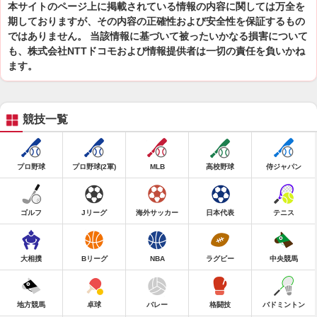
本サイトのページ上に掲載されている情報の内容に関しては万全を
期しておりますが、その内容の正確性および安全性を保証するもの
ではありません。 当該情報に基づいて被ったいかなる損害について
も、株式会社NTTドコモおよび情報提供者は一切の責任を負いかね
ます。
競技一覧
プロ野球
プロ野球(2軍)
MLB
高校野球
侍ジャパン
ゴルフ
Jリーグ
海外サッカー
日本代表
テニス
大相撲
Bリーグ
NBA
ラグビー
中央競馬
地方競馬
卓球
バレー
格闘技
バドミントン