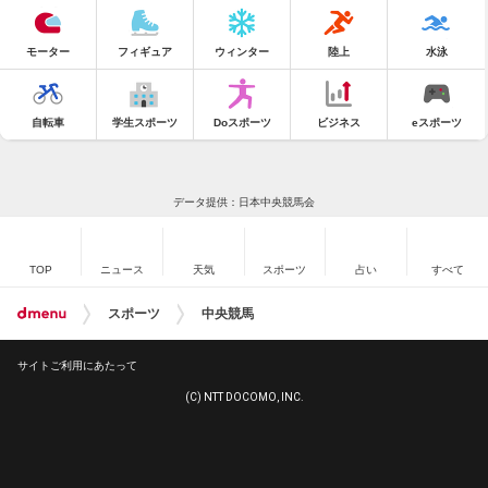
モーター
フィギュア
ウィンター
陸上
水泳
自転車
学生スポーツ
Doスポーツ
ビジネス
eスポーツ
データ提供：日本中央競馬会
TOP
ニュース
天気
スポーツ
占い
すべて
スポーツ
中央競馬
サイトご利用にあたって
(C) NTT DOCOMO, INC.