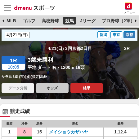
dメニュー
球
MLB
ゴルフ
高校野球
競馬
Jリーグ
プロ野球（2軍）
新潟
東京
京都
4/21(日) 3回京都2日目
2R
3歳未勝利
1R
10:05
平地 ダート 右・1200m 16頭
サラ系 3歳 (市)(抽)[指定]馬齢
データ分析
オッズ
結果
競走成績
着順
枠番
馬番
馬名
着差
1
8
15
メイショウカザハヤ
1.12.4