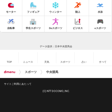
モーター
フィギュア
ウィンター
陸上
水泳
自転車
学生スポーツ
Doスポーツ
ビジネス
eスポーツ
データ提供：日本中央競馬会
TOP
ニュース
天気
スポーツ
占い
すべて
スポーツ
中央競馬
サイトご利用にあたって
(C) NTT DOCOMO, INC.