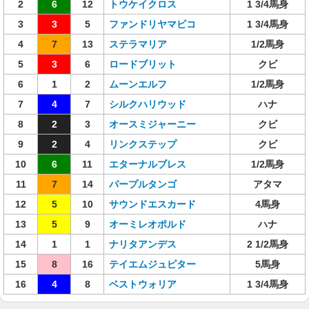
2
6
12
トウケイクロス
1 3/4馬身
3
3
5
ファンドリヤマビコ
1 3/4馬身
4
7
13
ステラマリア
1/2馬身
5
3
6
ロードブリット
クビ
6
1
2
ムーンエルフ
1/2馬身
7
4
7
シルクハリウッド
ハナ
8
2
3
オースミジャーニー
クビ
9
2
4
リンクステップ
クビ
10
6
11
エターナルブレス
1/2馬身
11
7
14
パープルタンゴ
アタマ
12
5
10
サウンドエスカード
4馬身
13
5
9
オーミレオポルド
ハナ
14
1
1
ナリタアンデス
2 1/2馬身
15
8
16
テイエムジュピター
5馬身
16
4
8
ベストウォリア
1 3/4馬身