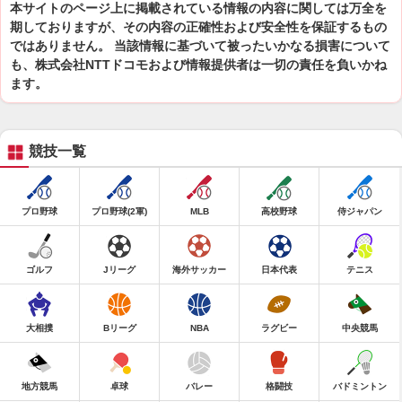
本サイトのページ上に掲載されている情報の内容に関しては万全を
期しておりますが、その内容の正確性および安全性を保証するもの
ではありません。 当該情報に基づいて被ったいかなる損害について
も、株式会社NTTドコモおよび情報提供者は一切の責任を負いかね
ます。
競技一覧
プロ野球
プロ野球(2軍)
MLB
高校野球
侍ジャパン
ゴルフ
Jリーグ
海外サッカー
日本代表
テニス
大相撲
Bリーグ
NBA
ラグビー
中央競馬
地方競馬
卓球
バレー
格闘技
バドミントン