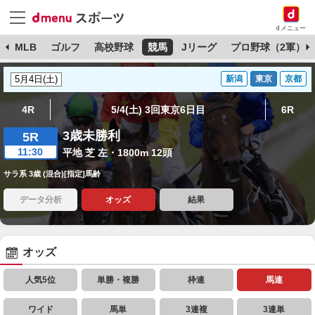
dメニュー
球
MLB
ゴルフ
高校野球
競馬
Jリーグ
プロ野球（2軍）
新潟
東京
京都
4R
5/4(土) 3回東京6日目
6R
3歳未勝利
5R
11:30
平地 芝 左・1800m 12頭
サラ系 3歳 (混合)[指定]馬齢
データ分析
オッズ
結果
オッズ
人気5位
単勝・複勝
枠連
馬連
ワイド
馬単
3連複
3連単