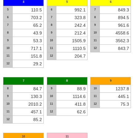
4
5
6
110.5
992.1
849.3
5
6
7
703.2
323.8
894.5
6
7
8
65.2
242.4
961.6
7
8
9
43.9
212.4
4558.6
8
9
10
53.3
1505.9
3562.3
9
10
11
717.1
1110.5
843.7
10
11
12
151.8
204.7
11
12
29.2
12
7
8
9
84.7
88.9
1237.8
8
9
10
130.3
1114.6
445.1
9
10
11
2010.2
411.8
75.3
10
11
12
457.1
62.6
11
12
85.2
12
10
11