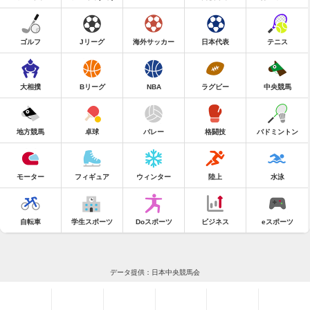
ゴルフ
Jリーグ
海外サッカー
日本代表
テニス
大相撲
Bリーグ
NBA
ラグビー
中央競馬
地方競馬
卓球
バレー
格闘技
バドミントン
モーター
フィギュア
ウィンター
陸上
水泳
自転車
学生スポーツ
Doスポーツ
ビジネス
eスポーツ
データ提供：日本中央競馬会