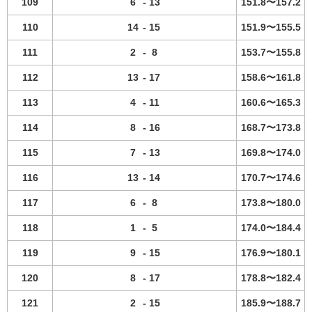
109
6
-
13
151.8〜157.2
110
14
-
15
151.9〜155.5
111
2
-
8
153.7〜155.8
112
13
-
17
158.6〜161.8
113
4
-
11
160.6〜165.3
114
8
-
16
168.7〜173.8
115
7
-
13
169.8〜174.0
116
13
-
14
170.7〜174.6
117
6
-
8
173.8〜180.0
118
1
-
5
174.0〜184.4
119
9
-
15
176.9〜180.1
120
8
-
17
178.8〜182.4
121
2
-
15
185.9〜188.7