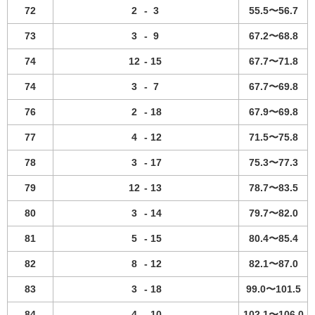
72
2
-
3
55.5〜56.7
73
3
-
9
67.2〜68.8
74
12
-
15
67.7〜71.8
74
3
-
7
67.7〜69.8
76
2
-
18
67.9〜69.8
77
4
-
12
71.5〜75.8
78
3
-
17
75.3〜77.3
79
12
-
13
78.7〜83.5
80
3
-
14
79.7〜82.0
81
5
-
15
80.4〜85.4
82
8
-
12
82.1〜87.0
83
3
-
18
99.0〜101.5
84
4
-
10
102.1〜106.0