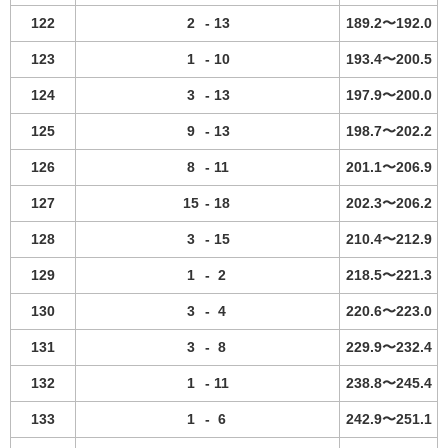
122
2
-
13
189.2〜192.0
123
1
-
10
193.4〜200.5
124
3
-
13
197.9〜200.0
125
9
-
13
198.7〜202.2
126
8
-
11
201.1〜206.9
127
15
-
18
202.3〜206.2
128
3
-
15
210.4〜212.9
129
1
-
2
218.5〜221.3
130
3
-
4
220.6〜223.0
131
3
-
8
229.9〜232.4
132
1
-
11
238.8〜245.4
133
1
-
6
242.9〜251.1