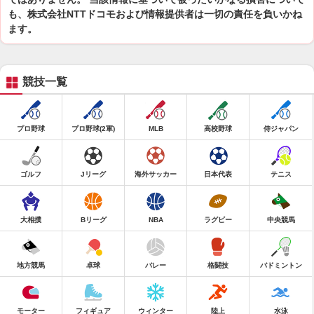
も、株式会社NTTドコモおよび情報提供者は一切の責任を負いかね
ます。
競技一覧
プロ野球
プロ野球(2軍)
MLB
高校野球
侍ジャパン
ゴルフ
Jリーグ
海外サッカー
日本代表
テニス
大相撲
Bリーグ
NBA
ラグビー
中央競馬
地方競馬
卓球
バレー
格闘技
バドミントン
モーター
フィギュア
ウィンター
陸上
水泳