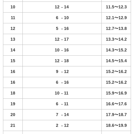
10
12
-
14
11.5〜12.3
11
6
-
10
12.1〜12.9
12
5
-
16
12.7〜13.8
13
12
-
17
13.3〜14.2
14
10
-
16
14.3〜15.2
15
12
-
18
14.5〜15.4
16
9
-
12
15.2〜16.2
16
6
-
16
15.2〜16.2
18
10
-
11
15.9〜16.9
19
6
-
11
16.6〜17.6
20
7
-
14
17.9〜18.7
21
2
-
12
18.6〜19.9