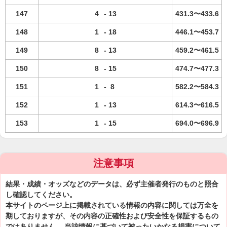
147
4
-
13
431.3〜433.6
148
1
-
18
446.1〜453.7
149
8
-
13
459.2〜461.5
150
8
-
15
474.7〜477.3
151
1
-
8
582.2〜584.3
152
1
-
13
614.3〜616.5
153
1
-
15
694.0〜696.9
注意事項
結果・成績・オッズなどのデータは、必ず主催者発行のものと照合
し確認してください。
本サイトのページ上に掲載されている情報の内容に関しては万全を
期しておりますが、その内容の正確性および安全性を保証するもの
ではありません。 当該情報に基づいて被ったいかなる損害について