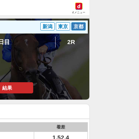
dメニュー
新潟
東京
京都
8日目
2R
結果
着差
1.52.4