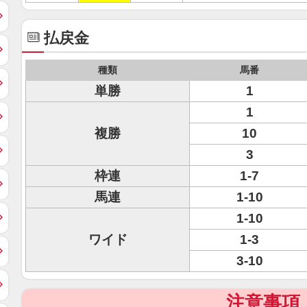
払戻金
種類
馬番
単勝
1
1
複勝
10
3
枠連
1-7
馬連
1-10
1-10
ワイド
1-3
3-10
注意事項