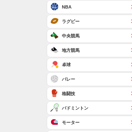
NBA
ラグビー
中央競馬
地方競馬
卓球
バレー
格闘技
バドミントン
モーター