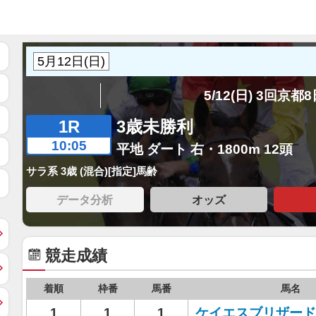
5/12(日) 3回京都
1R
3歳未勝利
10:05
平地 ダート 右・1800m 12頭
サラ系 3歳 (混合)[指定]馬齢
データ分析
オッズ
競走成績
着順
枠番
馬番
馬名
1
1
1
ケイエスブリザード