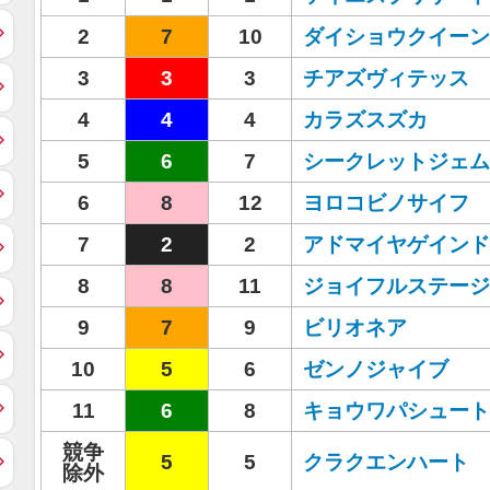
2
7
10
ダイショウクイーン
3
3
3
チアズヴィテッス
4
4
4
カラズスズカ
5
6
7
シークレットジェム
6
8
12
ヨロコビノサイフ
7
2
2
アドマイヤゲインド
8
8
11
ジョイフルステージ
9
7
9
ビリオネア
10
5
6
ゼンノジャイブ
11
6
8
キョウワパシュート
競争
5
5
クラクエンハート
除外