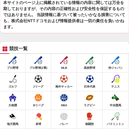
本サイトのページ上に掲載されている情報の内容に関しては万全を
期しておりますが、その内容の正確性および安全性を保証するもの
ではありません。 当該情報に基づいて被ったいかなる損害について
も、株式会社NTTドコモおよび情報提供者は一切の責任を負いかね
ます。
競技一覧
プロ野球
プロ野球(2軍)
MLB
高校野球
侍ジャパン
ゴルフ
Jリーグ
海外サッカー
日本代表
テニス
大相撲
Bリーグ
NBA
ラグビー
中央競馬
地方競馬
卓球
バレー
格闘技
バドミントン