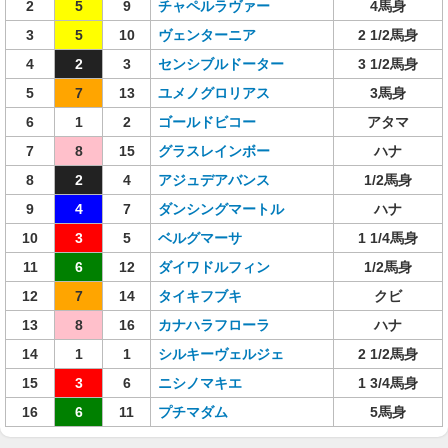
2
5
9
チャペルラヴァー
4馬身
3
5
10
ヴェンターニア
2 1/2馬身
4
2
3
センシブルドーター
3 1/2馬身
5
7
13
ユメノグロリアス
3馬身
6
1
2
ゴールドビコー
アタマ
7
8
15
グラスレインボー
ハナ
8
2
4
アジュデアバンス
1/2馬身
9
4
7
ダンシングマートル
ハナ
10
3
5
ベルグマーサ
1 1/4馬身
11
6
12
ダイワドルフィン
1/2馬身
12
7
14
タイキフブキ
クビ
13
8
16
カナハラフローラ
ハナ
14
1
1
シルキーヴェルジェ
2 1/2馬身
15
3
6
ニシノマキエ
1 3/4馬身
16
6
11
プチマダム
5馬身