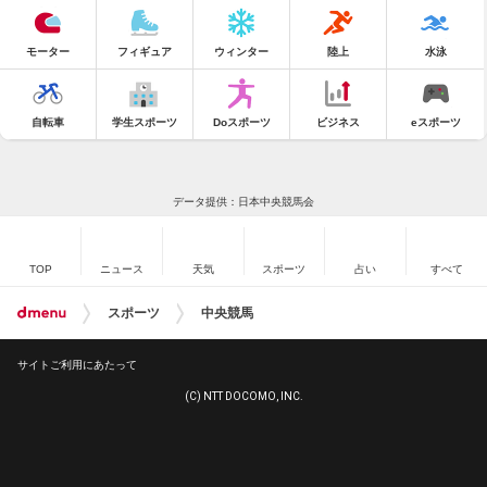
モーター
フィギュア
ウィンター
陸上
水泳
自転車
学生スポーツ
Doスポーツ
ビジネス
eスポーツ
データ提供：日本中央競馬会
TOP
ニュース
天気
スポーツ
占い
すべて
スポーツ
中央競馬
サイトご利用にあたって
(C) NTT DOCOMO, INC.