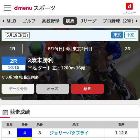
dメニュー
球
MLB
ゴルフ
高校野球
競馬
Jリーグ
プロ野球（2軍）
東京
中京
1R
5/19(日) 4回東京2日目
3R
3歳未勝利
2R
10:15
平地 ダート 左・1200m 16頭
サラ系 3歳 牝[指定]馬齢
データ分析
オッズ
結果
競走成績
着順
枠番
馬番
馬名
着差
1
4
8
ジョリーバタフライ
1.12.8