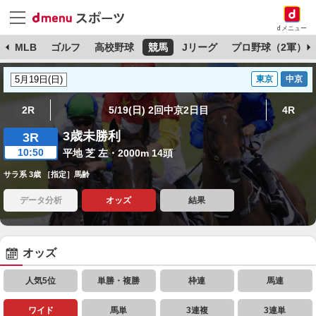
dメニュー
球
MLB
ゴルフ
高校野球
競馬
Jリーグ
プロ野球（2軍）
東京
中京
2R
5/19(日) 2回中京2日目
4R
3歳未勝利
3R
10:50
平地 芝 左・2000m 14頭
サラ系 3歳 ［指定］馬齢
データ分析
オッズ
結果
オッズ
人気5位
単勝・複勝
枠連
馬連
ワイド
馬単
3連複
3連単