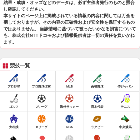
結果・成績・オッズなどのデータは、必ず主催者発行のものと照合
し確認してください。
本サイトのページ上に掲載されている情報の内容に関しては万全を
期しておりますが、その内容の正確性および安全性を保証するもの
ではありません。 当該情報に基づいて被ったいかなる損害について
も、株式会社NTTドコモおよび情報提供者は一切の責任を負いかね
ます。
競技一覧
プロ野球
プロ野球(2軍)
MLB
高校野球
侍ジャパン
ゴルフ
Jリーグ
海外サッカー
日本代表
テニス
大相撲
Bリーグ
NBA
ラグビー
中央競馬