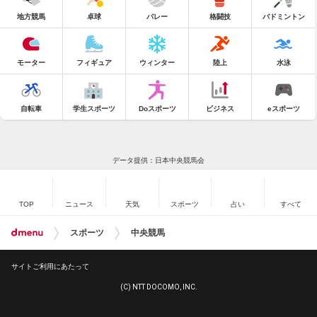
地方競馬
卓球
バレー
格闘技
バドミントン
モーター
フィギュア
ウィンター
陸上
水泳
自転車
学生スポーツ
Doスポーツ
ビジネス
eスポーツ
データ提供：日本中央競馬会
TOP
ニュース
天気
スポーツ
占い
すべて
スポーツ
中央競馬
サイトご利用にあたって
(C) NTT DOCOMO, INC.