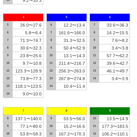
9.2〜10.3
14
4
5
6
26.0〜27.6
12.2〜13.4
33.6〜36.3
5
6
7
5.8〜6.4
161.6〜166.0
14.2〜15.5
6
7
8
71.3〜74.7
31.3〜32.5
7.6〜8.2
7
8
9
30.6〜32.3
50.4〜52.9
3.4〜3.8
8
9
10
23.8〜25.6
13.1〜14.3
57.7〜62.2
9
10
11
9.7〜10.8
211.4〜216.7
39.6〜42.7
10
11
12
123.3〜128.9
256.3〜263.0
46.1〜49.7
11
12
13
73.8〜77.3
267.8〜274.8
3.4〜3.9
12
13
14
118.1〜123.5
10.4〜11.4
13
14
9.0〜10.0
14
7
8
9
137.1〜140.0
53.5〜56.0
13.5〜14.9
8
9
10
77.1〜80.0
15.2〜16.6
177.3〜183.5
9
10
11
53.8〜58.3
167.2〜170.3
106.2〜110.1
10
11
12