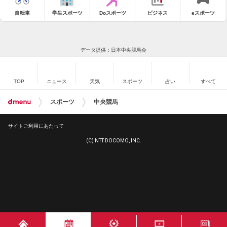
自転車
学生スポーツ
Doスポーツ
ビジネス
eスポーツ
データ提供：日本中央競馬会
TOP
ニュース
天気
スポーツ
占い
すべて
スポーツ
中央競馬
サイトご利用にあたって
(C) NTT DOCOMO, INC.