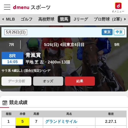
dメニュー
球
MLB
ゴルフ
高校野球
競馬
Jリーグ
プロ野球（2軍）
東京
中京
7R
5/26(日) 4回東京4日目
9R
青嵐賞
8R
14:05
平地 芝 左・2400m 13頭
サラ系 4歳以上 (混合)[指定]ハンデ
データ分析
オッズ
結果
競走成績
着順
枠番
馬番
馬名
着差
1
5
7
グランドミサイル
2.27.1