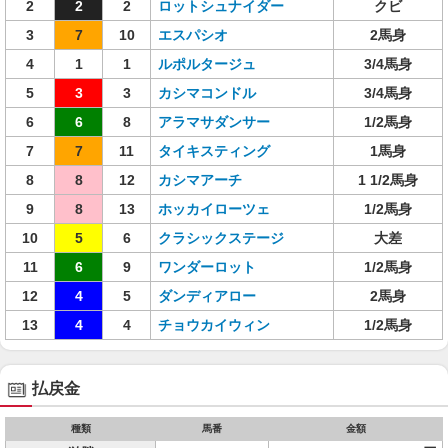
2
2
2
ロットシュナイダー
クビ
3
7
10
エスパシオ
2馬身
4
1
1
ルポルタージュ
3/4馬身
5
3
3
カシマコンドル
3/4馬身
6
6
8
アラマサダンサー
1/2馬身
7
7
11
タイキスティング
1馬身
8
8
12
カシマアーチ
1 1/2馬身
9
8
13
ホッカイローツェ
1/2馬身
10
5
6
クラシックステージ
大差
11
6
9
ワンダーロット
1/2馬身
12
4
5
ダンディアロー
2馬身
13
4
4
チョウカイウィン
1/2馬身
払戻金
種類
馬番
金額