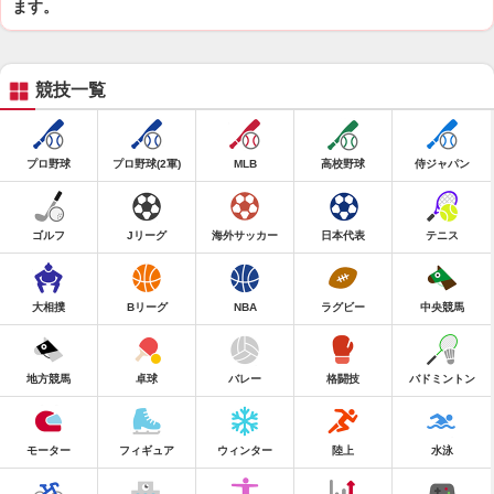
ます。
競技一覧
プロ野球
プロ野球(2軍)
MLB
高校野球
侍ジャパン
ゴルフ
Jリーグ
海外サッカー
日本代表
テニス
大相撲
Bリーグ
NBA
ラグビー
中央競馬
地方競馬
卓球
バレー
格闘技
バドミントン
モーター
フィギュア
ウィンター
陸上
水泳