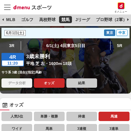
dメニュー
球
MLB
ゴルフ
高校野球
競馬
Jリーグ
プロ野球（2軍）
東京
中京
3R
6/1(土) 4回東京5日目
5R
3歳未勝利
4R
11:20
平地 芝 左・1600m 18頭
サラ系 3歳 (混合)[指定]馬齢
データ分析
オッズ
結果
オッズ
人気5位
単勝・複勝
枠連
馬連
ワイド
馬単
3連複
3連単