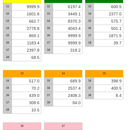
9999.9
6197.4
600.5
11
12
13
1601.8
3449.1
2377.0
12
13
14
662.7
8370.3
575.7
13
14
15
2778.8
4043.4
501.1
14
15
16
869.1
9999.9
1871.5
15
16
17
1183.4
9999.9
39.7
16
17
18
2397.8
318.2
17
18
68.5
18
13
14
15
517.0
689.9
398.9
14
15
16
70.2
2537.4
400.5
15
16
17
439.0
2408.3
8.4
16
17
18
308.6
84.0
17
18
10.5
18
16
17