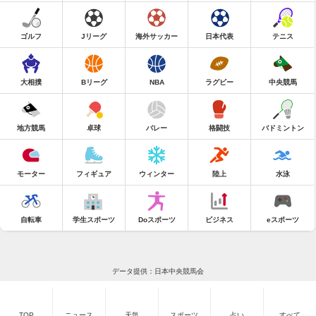
ゴルフ
Jリーグ
海外サッカー
日本代表
テニス
大相撲
Bリーグ
NBA
ラグビー
中央競馬
地方競馬
卓球
バレー
格闘技
バドミントン
モーター
フィギュア
ウィンター
陸上
水泳
自転車
学生スポーツ
Doスポーツ
ビジネス
eスポーツ
データ提供：日本中央競馬会
TOP
ニュース
天気
スポーツ
占い
すべて