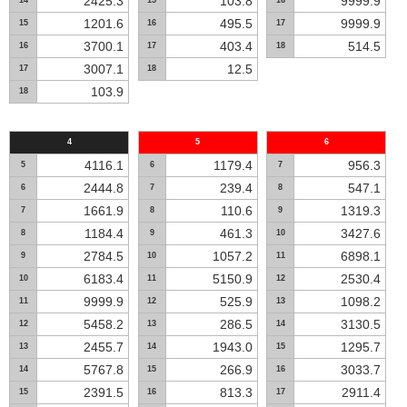
2425.3
103.8
9999.9
14
15
16
1201.6
495.5
9999.9
15
16
17
3700.1
403.4
514.5
16
17
18
3007.1
12.5
17
18
103.9
18
4
5
6
4116.1
1179.4
956.3
5
6
7
2444.8
239.4
547.1
6
7
8
1661.9
110.6
1319.3
7
8
9
1184.4
461.3
3427.6
8
9
10
2784.5
1057.2
6898.1
9
10
11
6183.4
5150.9
2530.4
10
11
12
9999.9
525.9
1098.2
11
12
13
5458.2
286.5
3130.5
12
13
14
2455.7
1943.0
1295.7
13
14
15
5767.8
266.9
3033.7
14
15
16
2391.5
813.3
2911.4
15
16
17