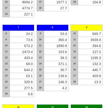
8004.2
1077.1
104.8
16
17
18
4774.7
27.7
17
18
227.1
18
7
8
9
24.2
53.4
669.7
8
9
10
73.6
360.4
3939.0
9
10
11
573.2
1890.8
394.6
10
11
12
2473.4
153.6
127.2
11
12
13
433.4
38.3
1195.3
12
13
14
69.0
371.1
132.3
13
14
15
644.2
30.7
445.7
14
15
16
53.1
139.6
459.8
15
16
17
320.6
146.3
13.3
16
17
18
277.5
4.2
17
18
6.6
18
10
11
12