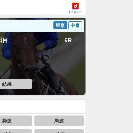
dメニュー
東京
中京
5日目
6R
結果
枠連
馬連