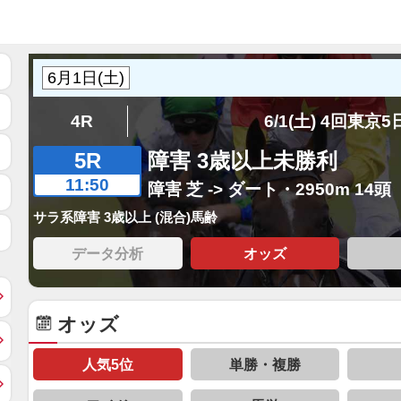
4R
6/1(土) 4回東京
5R
障害 3歳以上未勝利
11:50
障害 芝 -> ダート・2950m 14頭
サラ系障害 3歳以上 (混合)馬齢
データ分析
オッズ
オッズ
人気5位
単勝・複勝