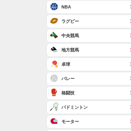
NBA
ラグビー
中央競馬
地方競馬
卓球
バレー
格闘技
バドミントン
モーター