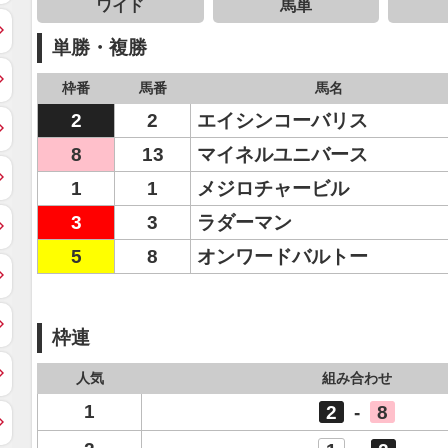
ワイド
馬単
単勝・複勝
枠番
馬番
馬名
2
2
エイシンコーバリス
8
13
マイネルユニバース
1
1
メジロチャービル
3
3
ラダーマン
5
8
オンワードバルトー
枠連
人気
組み合わせ
1
2
-
8