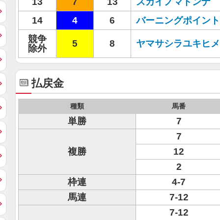
13
7
13
スカイノマドンナ
14
4
6
バーニングポイント
競争
5
8
ヤマサシラユキヒメ
除外
払戻金
種類
馬番
単勝
7
7
複勝
12
2
枠連
4-7
馬連
7-12
7-12