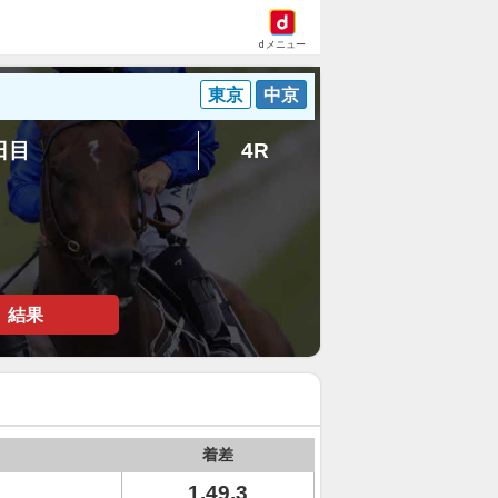
dメニュー
東京
中京
6日目
4R
結果
着差
1.49.3