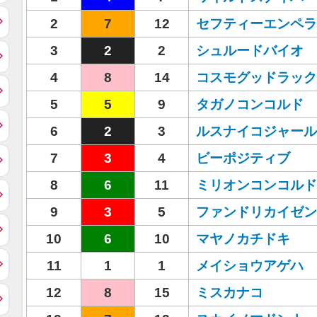
2
7
12
セフティーエンペラ
3
2
2
シュルードバイオ
4
8
14
コスモグッドラック
5
5
9
タガノコンコルド
6
2
3
ルスナイコジャール
7
3
4
ビーポジティブ
8
6
11
ミリオンコンコルド
9
3
5
ファンドリカイゼン
10
6
10
マヤノカチドキ
11
1
1
メイショウアゲハ
12
8
15
ミスカナコ