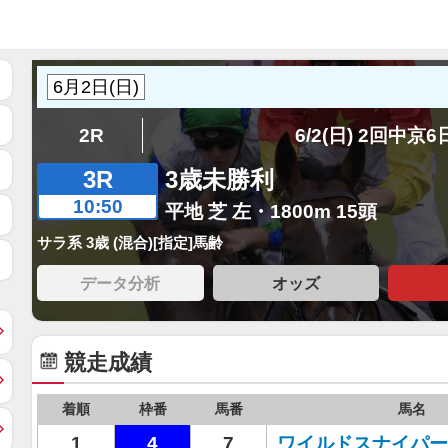
2R
6/2(日) 2回中京
3R
3歳未勝利
10:50
平地 芝 左・1800m 15頭
サラ系 3歳 (混合)[指定]馬齢
データ分析
オッズ
競走成績
着順
枠番
馬番
馬名
1
4
7
ワイルドスナイパー