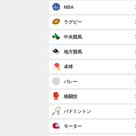
NBA
ラグビー
中央競馬
地方競馬
卓球
バレー
格闘技
バドミントン
モーター