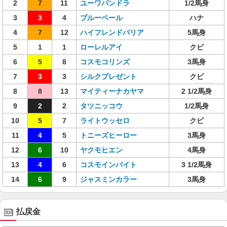
2
7
11
ユーワパンドラ
1/2馬身
3
3
4
ブルーペール
ハナ
4
7
12
ハイフレンドバリア
5馬身
5
1
1
ローレルアイ
クビ
6
5
8
コスモコリンズ
3馬身
7
3
3
シルクプレゼント
クビ
8
8
13
マイティーナカヤマ
2 1/2馬身
9
2
2
タツニッコウ
1/2馬身
10
5
7
ライトウッセロ
クビ
11
4
5
トニーズヒーロー
3馬身
12
6
10
ヤクモヒエン
4馬身
13
4
6
コスモインバイト
3 1/2馬身
14
6
9
ジャスミンカラー
3馬身
払戻金