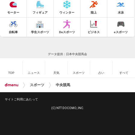
モーター
フィギュア
ウィンター
陸上
水泳
自転車
学生スポーツ
Doスポーツ
ビジネス
eスポーツ
データ提供：日本中央競馬会
TOP
ニュース
天気
スポーツ
占い
すべて
スポーツ
中央競馬
サイトご利用にあたって
(C) NTT DOCOMO, INC.