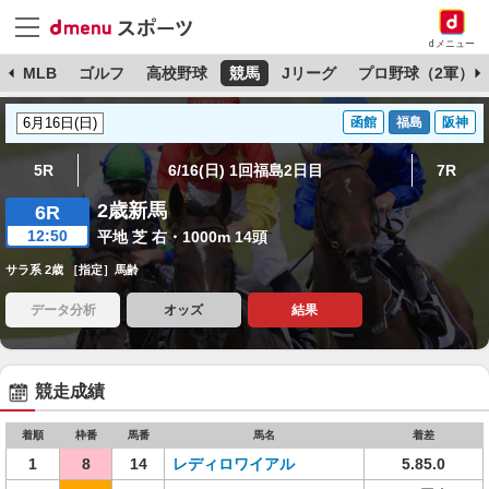
dメニュー
球
MLB
ゴルフ
高校野球
競馬
Jリーグ
プロ野球（2軍）
函館
福島
阪神
5R
6/16(日) 1回福島2日目
7R
2歳新馬
6R
12:50
平地 芝 右・1000m 14頭
サラ系 2歳 ［指定］馬齢
データ分析
オッズ
結果
競走成績
着順
枠番
馬番
馬名
着差
1
8
14
レディロワイアル
5.85.0