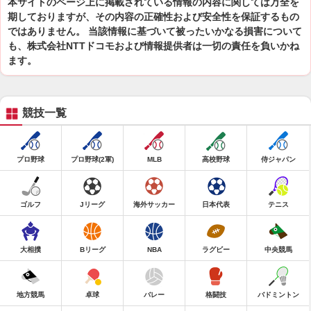
本サイトのページ上に掲載されている情報の内容に関しては万全を
期しておりますが、その内容の正確性および安全性を保証するもの
ではありません。 当該情報に基づいて被ったいかなる損害について
も、株式会社NTTドコモおよび情報提供者は一切の責任を負いかね
ます。
競技一覧
プロ野球
プロ野球(2軍)
MLB
高校野球
侍ジャパン
ゴルフ
Jリーグ
海外サッカー
日本代表
テニス
大相撲
Bリーグ
NBA
ラグビー
中央競馬
地方競馬
卓球
バレー
格闘技
バドミントン