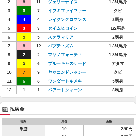
2
8
11
ジェリーナイス
1 3/4馬身
3
6
7
イブキファイファー
クビ
4
4
4
レイジングロマンス
2馬身
5
3
3
タイムヒロイン
1/2馬身
6
5
5
ステラマリア
2馬身
7
8
12
バプティズム
1 3/4馬身
8
2
2
マヤノフォーティ
1 3/4馬身
9
5
6
ブルーキャスケード
アタマ
10
7
9
ヤマニンドレッシー
クビ
11
6
8
ワンダートキメキ
5馬身
12
1
1
ベアートクィーン
8馬身
払戻金
種類
馬番
金額
単勝
10
390円