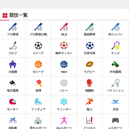
競技一覧
プロ野球
プロ野球(2軍)
MLB
高校野球
侍ジャパン
ゴルフ
Jリーグ
海外サッカー
日本代表
テニス
大相撲
Bリーグ
NBA
ラグビー
中央競馬
地方競馬
卓球
バレー
格闘技
バドミントン
モーター
フィギュア
ウィンター
陸上
水泳
自転車
学生スポーツ
Doスポーツ
ビジネス
eスポーツ