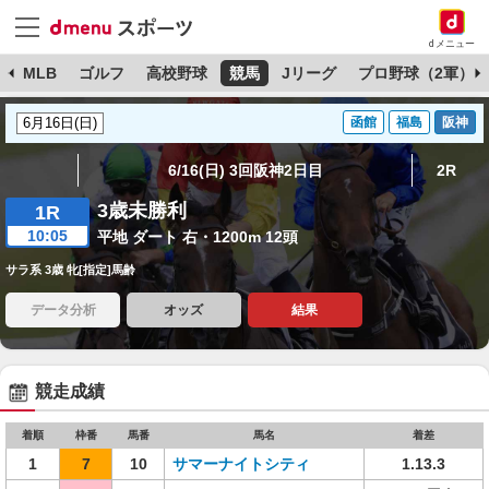
dメニュー
球
MLB
ゴルフ
高校野球
競馬
Jリーグ
プロ野球（2軍）
函館
福島
阪神
6/16(日) 3回阪神2日目
2R
3歳未勝利
1R
10:05
平地 ダート 右・1200m 12頭
サラ系 3歳 牝[指定]馬齢
データ分析
オッズ
結果
競走成績
着順
枠番
馬番
馬名
着差
1
7
10
サマーナイトシティ
1.13.3