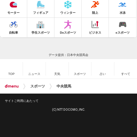
モーター
フィギュア
ウィンター
陸上
水泳
自転車
学生スポーツ
Doスポーツ
ビジネス
eスポーツ
データ提供：日本中央競馬会
TOP
ニュース
天気
スポーツ
占い
すべて
スポーツ
中央競馬
サイトご利用にあたって
(C) NTT DOCOMO, INC.