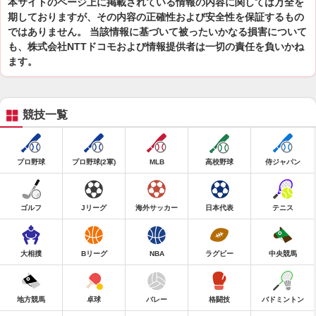
本サイトのページ上に掲載されている情報の内容に関しては万全を
期しておりますが、その内容の正確性および安全性を保証するもの
ではありません。 当該情報に基づいて被ったいかなる損害について
も、株式会社NTTドコモおよび情報提供者は一切の責任を負いかね
ます。
競技一覧
プロ野球
プロ野球(2軍)
MLB
高校野球
侍ジャパン
ゴルフ
Jリーグ
海外サッカー
日本代表
テニス
大相撲
Bリーグ
NBA
ラグビー
中央競馬
地方競馬
卓球
バレー
格闘技
バドミントン