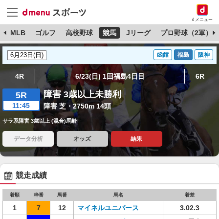
dメニュー
球
MLB
ゴルフ
高校野球
競馬
Jリーグ
プロ野球（2軍）
函館
福島
阪神
4R
6/23(日) 1回福島4日目
6R
障害 3歳以上未勝利
5R
11:45
障害 芝・2750m 14頭
サラ系障害 3歳以上 (混合)馬齢
データ分析
オッズ
結果
競走成績
着順
枠番
馬番
馬名
着差
1
7
12
マイネルユニバース
3.02.3