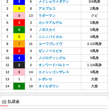
2
4
6
メイショウイダテン
3/4馬身
3
5
8
アカプルコ
2馬身
4
8
13
ラダーマン
クビ
5
3
3
カシマアルデル
5馬身
6
6
9
ノボスカイ
5馬身
7
5
7
ニシノバイカル
4馬身
8
7
11
ユーワブレイヴ
3 1/2馬身
9
3
4
ゼンノベスビオ
4馬身
10
4
5
メジロディングル
5馬身
11
2
2
オンワードバルトー
1 1/4馬身
12
8
14
エイシンゴンザレス
3馬身
13
1
1
レポレロ
大差
14
6
10
ネイルダウン
大差
払戻金