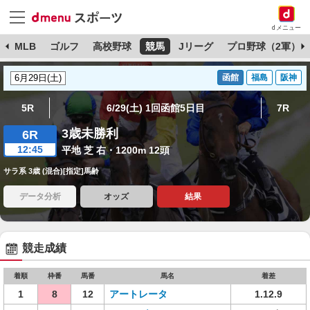
dメニュー
球
MLB
ゴルフ
高校野球
競馬
Jリーグ
プロ野球（2軍）
函館
福島
阪神
5R
6/29(土) 1回函館5日目
7R
3歳未勝利
6R
12:45
平地 芝 右・1200m 12頭
サラ系 3歳 (混合)[指定]馬齢
データ分析
オッズ
結果
競走成績
着順
枠番
馬番
馬名
着差
1
8
12
アートレータ
1.12.9