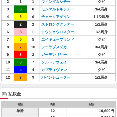
2
1
1
ウィンダムシチー
クビ
3
6
8
モンマルトルシチー
3/4馬身
4
5
6
チェックアゲイン
1 1/2馬身
5
2
2
ストロンググレアー
1/2馬身
6
8
11
トウショウバスター
1/2馬身
7
5
5
エイキューブランド
クビ
8
7
10
シーラブスズカ
3/4馬身
9
3
3
ガーデンリリー
クビ
10
6
7
ソルトアウェイ
3/4馬身
11
4
4
カプティヴァン
クビ
12
7
9
パインシューター
1/2馬身
払戻金
種類
馬番
金額
単勝
12
10,600円