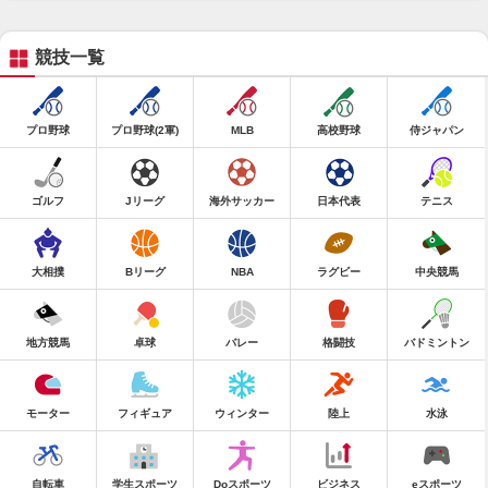
競技一覧
プロ野球
プロ野球(2軍)
MLB
高校野球
侍ジャパン
ゴルフ
Jリーグ
海外サッカー
日本代表
テニス
大相撲
Bリーグ
NBA
ラグビー
中央競馬
地方競馬
卓球
バレー
格闘技
バドミントン
モーター
フィギュア
ウィンター
陸上
水泳
自転車
学生スポーツ
Doスポーツ
ビジネス
eスポーツ