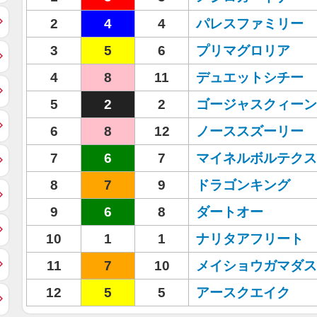
2
4
4
パレスファミリー
3
5
6
プリマグロリア
4
8
11
デュエットシチー
5
2
2
ゴージャスクィーン
6
8
12
ノーススズーリー
7
6
7
マイネルボルテクス
8
7
9
ドラゴンキング
9
6
8
ダートオー
10
1
1
ナリタアフリート
11
7
10
メイショウガマダス
12
5
5
アースクエイク