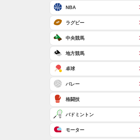
NBA
ラグビー
中央競馬
地方競馬
卓球
バレー
格闘技
バドミントン
モーター