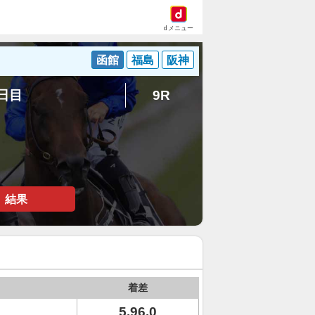
dメニュー
函館
福島
阪神
5日目
9R
結果
着差
5.96.0