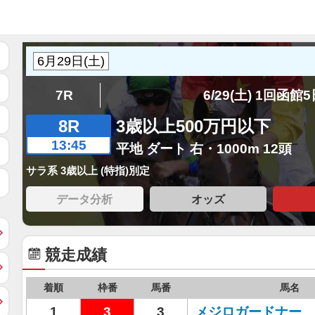
7R
6/29(土) 1回函館
8R
3歳以上500万円以下
13:45
平地 ダート 右・1000m 12頭
サラ系 3歳以上 (特指)別定
データ分析
オッズ
競走成績
着順
枠番
馬番
馬名
1
3
3
メジロガードナー