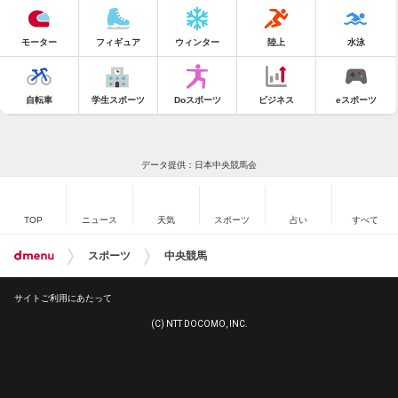
モーター
フィギュア
ウィンター
陸上
水泳
自転車
学生スポーツ
Doスポーツ
ビジネス
eスポーツ
データ提供：日本中央競馬会
TOP
ニュース
天気
スポーツ
占い
すべて
スポーツ
中央競馬
サイトご利用にあたって
(C) NTT DOCOMO, INC.