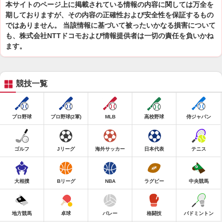
本サイトのページ上に掲載されている情報の内容に関しては万全を
期しておりますが、その内容の正確性および安全性を保証するもの
ではありません。 当該情報に基づいて被ったいかなる損害について
も、株式会社NTTドコモおよび情報提供者は一切の責任を負いかね
ます。
競技一覧
プロ野球
プロ野球(2軍)
MLB
高校野球
侍ジャパン
ゴルフ
Jリーグ
海外サッカー
日本代表
テニス
大相撲
Bリーグ
NBA
ラグビー
中央競馬
地方競馬
卓球
バレー
格闘技
バドミントン