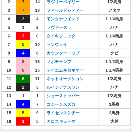
2
7
14
ラヴリーベイリー
1/2馬身
3
7
13
フィールドシティー
アタマ
4
2
4
モンタナウインド
1 1/4馬身
5
1
2
ラヴァーズ
ハナ
6
3
6
タイキソニック
1 1/4馬身
7
5
10
ランウェイ
ハナ
8
4
8
カウンタートップ
クビ
9
8
16
ノボチャンプ
1 1/2馬身
10
8
15
テイエムキセキオー
1 1/4馬身
11
6
11
ネットオークション
1/2馬身
12
2
3
ルイジアナスワン
ハナ
13
1
1
ショーストッパー
1/2馬身
14
4
7
コジーンスズカ
3馬身
15
5
9
ライセンスシチー
2馬身
16
3
5
カロスキューマ
大差