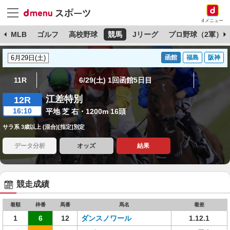
dメニュー
球
MLB
ゴルフ
高校野球
競馬
Jリーグ
プロ野球（2軍）
函館
福島
阪神
11R
6/29(土) 1回函館5日目
江差特別
12R
16:10
平地 芝 右・1200m 16頭
サラ系 3歳以上 (混合)[指定]別定
データ分析
オッズ
結果
競走成績
着順
枠番
馬番
馬名
着差
1
6
12
ダンスノワール
1.12.1