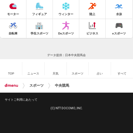
モーター
フィギュア
ウィンター
陸上
水泳
自転車
学生スポーツ
Doスポーツ
ビジネス
eスポーツ
データ提供：日本中央競馬会
TOP
ニュース
天気
スポーツ
占い
すべて
スポーツ
中央競馬
サイトご利用にあたって
(C) NTT DOCOMO, INC.