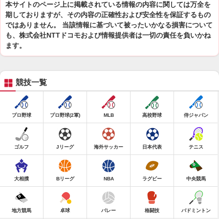
本サイトのページ上に掲載されている情報の内容に関しては万全を
期しておりますが、その内容の正確性および安全性を保証するもの
ではありません。 当該情報に基づいて被ったいかなる損害について
も、株式会社NTTドコモおよび情報提供者は一切の責任を負いかね
ます。
競技一覧
プロ野球
プロ野球(2軍)
MLB
高校野球
侍ジャパン
ゴルフ
Jリーグ
海外サッカー
日本代表
テニス
大相撲
Bリーグ
NBA
ラグビー
中央競馬
地方競馬
卓球
バレー
格闘技
バドミントン