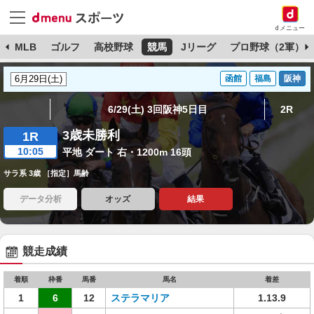
dメニュー
球
MLB
ゴルフ
高校野球
競馬
Jリーグ
プロ野球（2軍）
函館
福島
阪神
6/29(土) 3回阪神5日目
2R
3歳未勝利
1R
10:05
平地 ダート 右・1200m 16頭
サラ系 3歳 ［指定］馬齢
データ分析
オッズ
結果
競走成績
着順
枠番
馬番
馬名
着差
1
6
12
ステラマリア
1.13.9