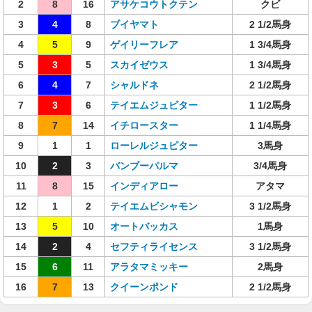
2
8
16
アサケコウトクテン
クビ
3
4
8
ブイヤマト
2 1/2馬身
4
5
9
ゲイリーフレア
1 3/4馬身
5
3
5
スカイゼウス
1 3/4馬身
6
4
7
シャルドネ
2 1/2馬身
7
3
6
テイエムジュピター
1 1/2馬身
8
7
14
イチロースター
1 1/4馬身
9
1
1
ローレルジュピター
3馬身
10
2
3
バンブーパルマ
3/4馬身
11
8
15
インディアロー
アタマ
12
1
2
テイエムビシャモン
3 1/2馬身
13
5
10
オートバッカス
1馬身
14
2
4
セフティライセンス
3 1/2馬身
15
6
11
アラタマミッキー
2馬身
16
7
13
クイーンポンド
2 1/2馬身