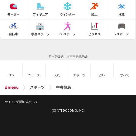
モーター
フィギュア
ウィンター
陸上
水泳
自転車
学生スポーツ
Doスポーツ
ビジネス
eスポーツ
データ提供：日本中央競馬会
TOP
ニュース
天気
スポーツ
占い
すべて
スポーツ
中央競馬
サイトご利用にあたって
(C) NTT DOCOMO, INC.