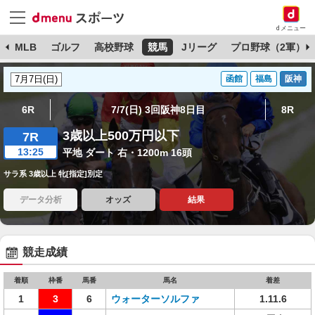
dメニュー
球
MLB
ゴルフ
高校野球
競馬
Jリーグ
プロ野球（2軍）
函館
福島
阪神
6R
7/7(日) 3回阪神8日目
8R
3歳以上500万円以下
7R
13:25
平地 ダート 右・1200m 16頭
サラ系 3歳以上 牝[指定]別定
データ分析
オッズ
結果
競走成績
着順
枠番
馬番
馬名
着差
1
3
6
ウォーターソルファ
1.11.6