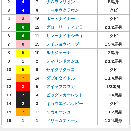
2
4
7
ナムラマリオン
5馬身
3
4
8
トーホウクラウン
クビ
4
8
16
ポートナイナー
クビ
5
6
12
グローリーティアラ
2 1/2馬身
6
6
11
サマーナイトシティ
クビ
7
8
15
メイショウハーブ
1 3/4馬身
8
5
10
ルナジェーナ
2馬身
9
1
2
ディペンドオンユー
2 1/2馬身
10
5
9
セイクサクラコ
クビ
11
7
14
ダブルタイトル
1 1/4馬身
12
3
5
アイラブスズカ
1/2馬身
13
2
4
ビッグスカーレット
1 3/4馬身
14
2
3
キョウエイハッピー
クビ
15
7
13
ミカルージュ
1 1/2馬身
16
1
1
ドリームティーナ
1 3/4馬身