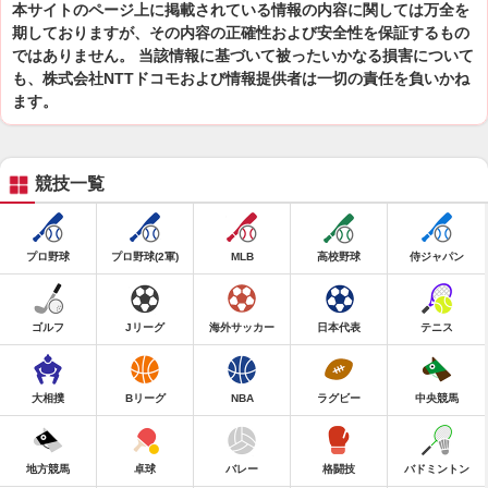
本サイトのページ上に掲載されている情報の内容に関しては万全を
期しておりますが、その内容の正確性および安全性を保証するもの
ではありません。 当該情報に基づいて被ったいかなる損害について
も、株式会社NTTドコモおよび情報提供者は一切の責任を負いかね
ます。
競技一覧
プロ野球
プロ野球(2軍)
MLB
高校野球
侍ジャパン
ゴルフ
Jリーグ
海外サッカー
日本代表
テニス
大相撲
Bリーグ
NBA
ラグビー
中央競馬
地方競馬
卓球
バレー
格闘技
バドミントン