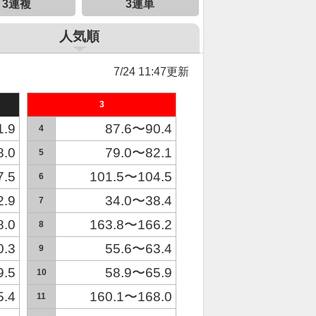
3連複
3連単
人気順
7/24 11:47更新
3
1.9
87.6〜90.4
4
8.0
79.0〜82.1
5
7.5
101.5〜104.5
6
2.9
34.0〜38.4
7
8.0
163.8〜166.2
8
0.3
55.6〜63.4
9
9.5
58.9〜65.9
10
5.4
160.1〜168.0
11