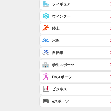
フィギュア
ウィンター
陸上
水泳
自転車
学生スポーツ
Doスポーツ
ビジネス
eスポーツ