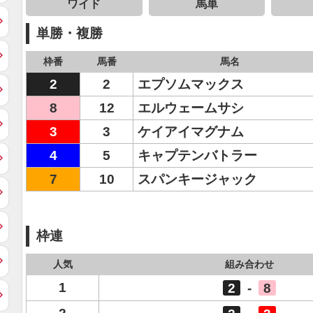
ワイド
馬単
単勝・複勝
枠番
馬番
馬名
2
2
エプソムマックス
8
12
エルウェームサシ
3
3
ケイアイマグナム
4
5
キャプテンバトラー
7
10
スパンキージャック
枠連
人気
組み合わせ
1
2
-
8