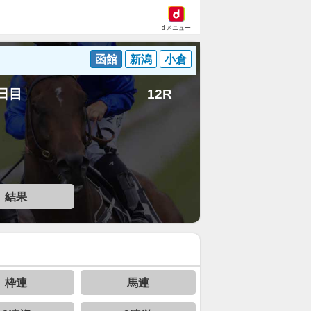
dメニュー
函館
新潟
小倉
3日目
12R
結果
枠連
馬連