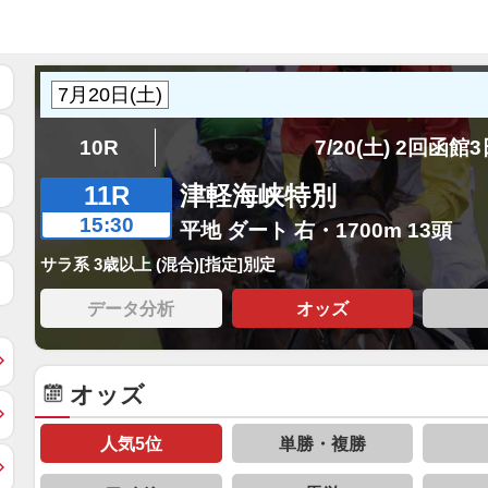
10R
7/20(土) 2回函館
11R
津軽海峡特別
15:30
平地 ダート 右・1700m 13頭
サラ系 3歳以上 (混合)[指定]別定
データ分析
オッズ
オッズ
人気5位
単勝・複勝