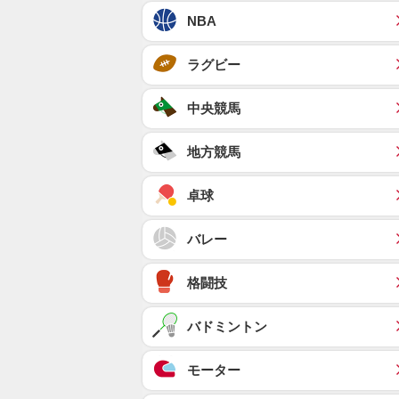
NBA
ラグビー
中央競馬
地方競馬
卓球
バレー
格闘技
バドミントン
モーター