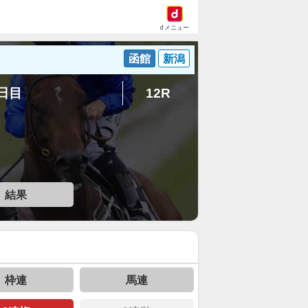
dメニュー
函館
新潟
4日目
12R
結果
枠連
馬連