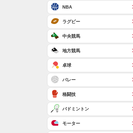
NBA
ラグビー
中央競馬
地方競馬
卓球
バレー
格闘技
バドミントン
モーター