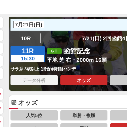
10R
7/21(日) 2回函館
11R
函館記念
15:30
平地 芝 右・2000m 16頭
サラ系 3歳以上 (混合)(特指)ハンデ
データ分析
オッズ
オッズ
人気5位
単勝・複勝