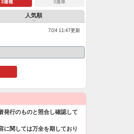
3連複
3連単
人気順
7/24 11:47更新
者発行のものと照合し確認して
容に関しては万全を期しており