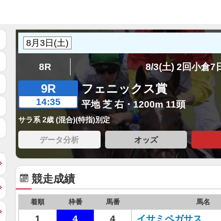
8R
8/3(土) 2回小倉
9R
フェニックス賞
14:35
平地 芝 右・1200m 11頭
サラ系 2歳 (混合)(特指)別定
データ分析
オッズ
競走成績
着順
枠番
馬番
馬名
1
4
4
イサミペガサス