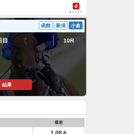
dメニュー
函館
新潟
小倉
7日目
10R
結果
着差
1.08.6