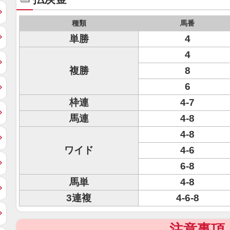
種類
馬番
単勝
4
4
複勝
8
6
枠連
4-7
馬連
4-8
4-8
ワイド
4-6
6-8
馬単
4-8
3連複
4-6-8
注意事項