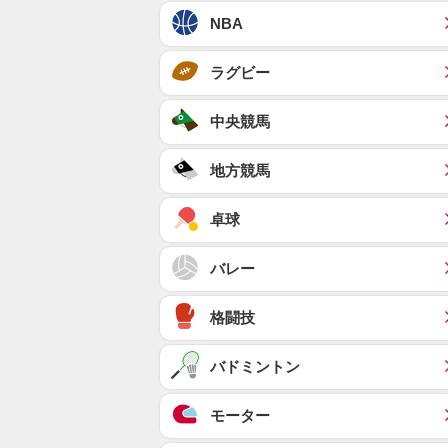
NBA
ラグビー
中央競馬
地方競馬
卓球
バレー
格闘技
バドミントン
モーター