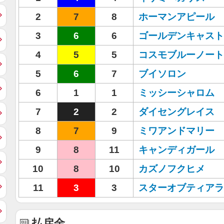
2
7
8
ホーマンアピール
3
6
6
ゴールデンキャスト
4
5
5
コスモブルーノート
5
6
7
ブイソロン
6
1
1
ミッシーシャロム
7
2
2
ダイセングレイス
8
7
9
ミワアンドマリー
9
8
11
キャンディガール
10
8
10
カズノフクヒメ
11
3
3
スターオブティアラ
払戻金