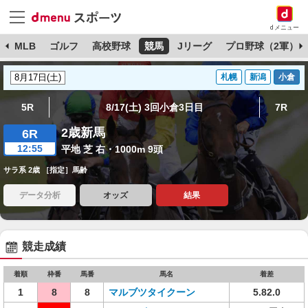
dメニュー
球
MLB
ゴルフ
高校野球
競馬
Jリーグ
プロ野球（2軍）
札幌
新潟
小倉
5R
8/17(土) 3回小倉3日目
7R
2歳新馬
6R
12:55
平地 芝 右・1000m 9頭
サラ系 2歳 ［指定］馬齢
データ分析
オッズ
結果
競走成績
着順
枠番
馬番
馬名
着差
1
8
8
マルブツタイクーン
5.82.0