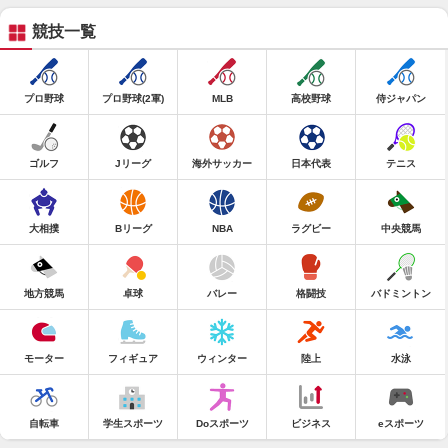
競技一覧
プロ野球
プロ野球(2軍)
MLB
高校野球
侍ジャパン
ゴルフ
Jリーグ
海外サッカー
日本代表
テニス
大相撲
Bリーグ
NBA
ラグビー
中央競馬
地方競馬
卓球
バレー
格闘技
バドミントン
モーター
フィギュア
ウィンター
陸上
水泳
自転車
学生スポーツ
Doスポーツ
ビジネス
eスポーツ