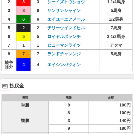
2
3
3
シーイズトウショウ
1 1/4馬身
3
8
9
サンサンシャイン
5馬身
4
6
6
エイユーエアメール
1/2馬身
5
2
2
チリーウインドヒル
7馬身
6
5
5
ロイヤルボランチ
3 1/2馬身
7
1
1
ヒューマンライツ
アタマ
8
7
7
ランドチャレンジ
5馬身
競争
4
4
エイシンバクオン
除外
払戻金
種類
馬番
金額
単勝
8
100円
8
100円
複勝
3
140円
9
190円