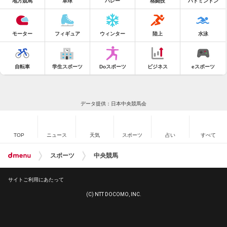
地方競馬
卓球
バレー
格闘技
バドミントン
モーター
フィギュア
ウィンター
陸上
水泳
自転車
学生スポーツ
Doスポーツ
ビジネス
eスポーツ
データ提供：日本中央競馬会
TOP
ニュース
天気
スポーツ
占い
すべて
スポーツ
中央競馬
サイトご利用にあたって
(C) NTT DOCOMO, INC.