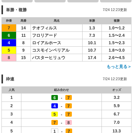
単勝・複勝
7/24 12:23更新
枠番
馬番
馬名
単勝
複勝
7
14
テオフィルス
1.3
1.0〜1.2
6
11
フロリアード
7.3
1.5〜2.4
4
8
ロイアルホース
10.1
1.5〜2.3
5
9
コスモインペリアル
10.7
1.8〜3.0
8
15
バスターヒリュウ
17.4
2.6〜4.5
もっと見る＞
枠連
7/24 12:23更新
人気
組み合わせ
オッズ
1
3.2
6
-
7
2
5.9
4
-
7
3
6.7
5
-
7
4
7.0
7
-
8
5
13.3
1
-
7