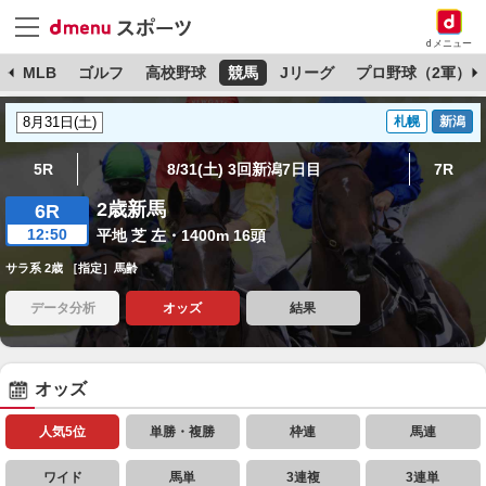
dメニュー
球
MLB
ゴルフ
高校野球
競馬
Jリーグ
プロ野球（2軍）
札幌
新潟
5R
8/31(土) 3回新潟7日目
7R
2歳新馬
6R
12:50
平地 芝 左・1400m 16頭
サラ系 2歳 ［指定］馬齢
データ分析
オッズ
結果
オッズ
人気5位
単勝・複勝
枠連
馬連
ワイド
馬単
3連複
3連単