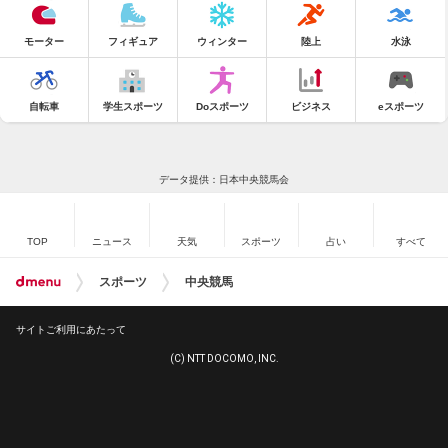
モーター
フィギュア
ウィンター
陸上
水泳
自転車
学生スポーツ
Doスポーツ
ビジネス
eスポーツ
データ提供：日本中央競馬会
TOP
ニュース
天気
スポーツ
占い
すべて
スポーツ
中央競馬
サイトご利用にあたって
(C) NTT DOCOMO, INC.