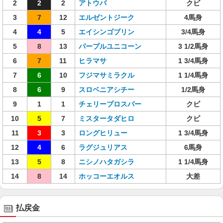
2
2
2
アトウバ
クビ
3
7
12
エルゼントジーク
4馬身
4
4
5
エイシンゴブリン
3/4馬身
5
8
13
パープルユニコーン
3 1/2馬身
6
7
11
ヒラマサ
1 3/4馬身
7
6
10
フジマサミラクル
1 1/4馬身
8
6
9
スロベニアシチー
1/2馬身
9
1
1
チェリープロスパー
クビ
10
5
7
ミスタータダヒロ
クビ
11
3
3
ロングヒリュー
1 3/4馬身
12
4
6
ラグジュリアス
6馬身
13
5
8
ニシノハタガシラ
1 1/4馬身
14
8
14
ホッコーエオルス
大差
払戻金