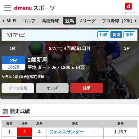
dメニュー
球
MLB
ゴルフ
高校野球
競馬
Jリーグ
プロ野球（2軍）
札幌
新潟
阪神
1R
9/7(土) 4回新潟1日目
3R
2歳新馬
2R
10:25
平地 ダート 左・1200m 14頭
サラ系 2歳 (混合)[指定]馬齢
データ分析
オッズ
結果
競走成績
着順
枠番
馬番
馬名
着差
1
3
4
ジェネスサンダー
1.15.7