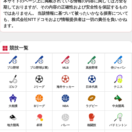
本サイトのページ上に掲載されている情報の内容に関しては万全を
期しておりますが、その内容の正確性および安全性を保証するもの
ではありません。 当該情報に基づいて被ったいかなる損害について
も、株式会社NTTドコモおよび情報提供者は一切の責任を負いかね
ます。
競技一覧
プロ野球
プロ野球(2軍)
MLB
高校野球
侍ジャパン
ゴルフ
Jリーグ
海外サッカー
日本代表
テニス
大相撲
Bリーグ
NBA
ラグビー
中央競馬
地方競馬
卓球
バレー
格闘技
バドミントン