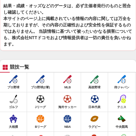
結果・成績・オッズなどのデータは、必ず主催者発行のものと照合
し確認してください。
本サイトのページ上に掲載されている情報の内容に関しては万全を
期しておりますが、その内容の正確性および安全性を保証するもの
ではありません。 当該情報に基づいて被ったいかなる損害について
も、株式会社NTTドコモおよび情報提供者は一切の責任を負いかね
ます。
競技一覧
プロ野球
プロ野球(2軍)
MLB
高校野球
侍ジャパン
ゴルフ
Jリーグ
海外サッカー
日本代表
テニス
大相撲
Bリーグ
NBA
ラグビー
中央競馬