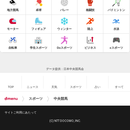
地方競馬
卓球
バレー
格闘技
バドミントン
モーター
フィギュア
ウィンター
陸上
水泳
自転車
学生スポーツ
Doスポーツ
ビジネス
eスポーツ
データ提供：日本中央競馬会
TOP
ニュース
天気
スポーツ
占い
すべて
スポーツ
中央競馬
サイトご利用にあたって
(C) NTT DOCOMO, INC.