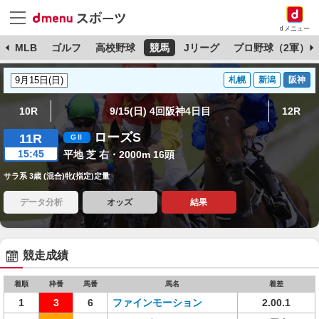
dメニュー
球
MLB
ゴルフ
高校野球
競馬
Jリーグ
プロ野球（2軍）
札幌
新潟
阪神
10R
9/15(日) 4回阪神4日目
12R
ローズS
11R
15:45
平地 芝 右・2000m 16頭
サラ系 3歳 (混合)牝(指定)定量
データ分析
オッズ
結果
競走成績
着順
枠番
馬番
馬名
着差
1
3
6
ファインモーション
2.00.1