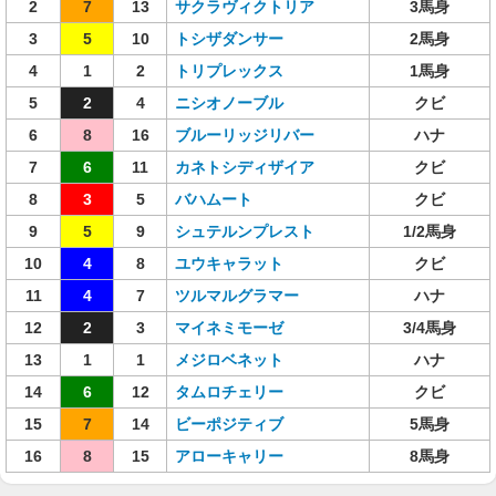
2
7
13
サクラヴィクトリア
3馬身
3
5
10
トシザダンサー
2馬身
4
1
2
トリプレックス
1馬身
5
2
4
ニシオノーブル
クビ
6
8
16
ブルーリッジリバー
ハナ
7
6
11
カネトシディザイア
クビ
8
3
5
バハムート
クビ
9
5
9
シュテルンプレスト
1/2馬身
10
4
8
ユウキャラット
クビ
11
4
7
ツルマルグラマー
ハナ
12
2
3
マイネミモーゼ
3/4馬身
13
1
1
メジロベネット
ハナ
14
6
12
タムロチェリー
クビ
15
7
14
ビーポジティブ
5馬身
16
8
15
アローキャリー
8馬身