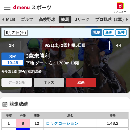
dメニュー
球
MLB
ゴルフ
高校野球
競馬
Jリーグ
プロ野球（2軍）
札幌
新潟
阪神
2R
9/21(土) 2回札幌5日目
4R
3歳未勝利
3R
10:45
平地 ダート 右・1700m 13頭
サラ系 3歳 (混合)[指定]馬齢
データ分析
オッズ
結果
競走成績
着順
枠番
馬番
馬名
着差
1
8
12
ロックコーション
1.48.2