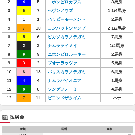
2
4
5
ニホンピロカブス
3馬身
3
5
7
ヘヴンノウズ
1 1/4馬身
4
1
1
ハッピーモーメント
2馬身
5
7
10
コンバットジャンプ
2 1/2馬身
6
5
6
ピカソカラノテガミ
7馬身
7
2
2
ナムラライメイ
1/2馬身
8
6
9
ニホンピロルーキー
2馬身
9
3
3
ブオナラッツァ
5馬身
10
8
13
パリスカラノテガミ
6馬身
11
4
4
ナムラパイオニア
1馬身
12
6
8
ソングフォーミー
4馬身
13
7
11
ビヨンドザタイム
ハナ
払戻金
種類
馬番
金額