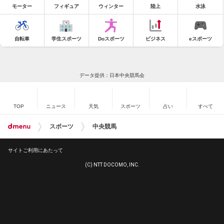
モーター
フィギュア
ウィンター
陸上
水泳
自転車
学生スポーツ
Doスポーツ
ビジネス
eスポーツ
データ提供：日本中央競馬会
TOP
ニュース
天気
スポーツ
占い
すべて
スポーツ
中央競馬
サイトご利用にあたって
(C) NTT DOCOMO, INC.