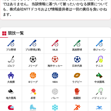
ではありません。 当該情報に基づいて被ったいかなる損害について
も、株式会社NTTドコモおよび情報提供者は一切の責任を負いかね
ます。
競技一覧
プロ野球
プロ野球(2軍)
MLB
高校野球
侍ジャパン
ゴルフ
Jリーグ
海外サッカー
日本代表
テニス
大相撲
Bリーグ
NBA
ラグビー
中央競馬
地方競馬
卓球
バレー
格闘技
バドミントン