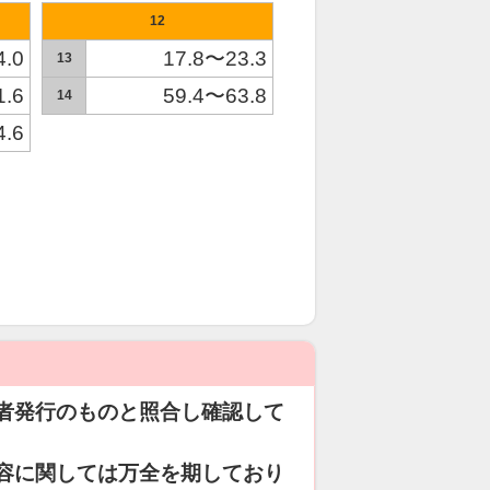
12
4.0
17.8〜23.3
13
1.6
59.4〜63.8
14
4.6
者発行のものと照合し確認して
容に関しては万全を期しており