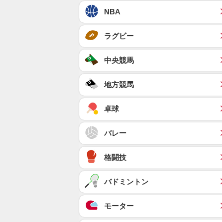
NBA
ラグビー
中央競馬
地方競馬
卓球
バレー
格闘技
バドミントン
モーター