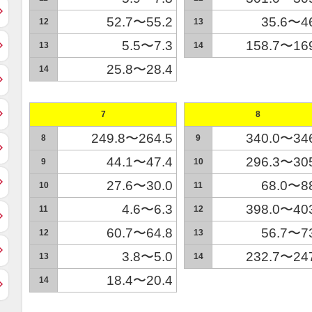
52.7〜55.2
35.6〜4
12
13
5.5〜7.3
158.7〜16
13
14
25.8〜28.4
14
7
8
249.8〜264.5
340.0〜34
8
9
44.1〜47.4
296.3〜30
9
10
27.6〜30.0
68.0〜8
10
11
4.6〜6.3
398.0〜40
11
12
60.7〜64.8
56.7〜7
12
13
3.8〜5.0
232.7〜24
13
14
18.4〜20.4
14