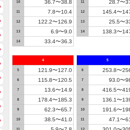
36.7〜38.8
28.7〜3
10
11
7.8〜10.4
145.4〜14
11
12
122.2〜126.9
25.5〜3
12
13
6.9〜9.0
138.3〜14
13
14
33.4〜36.3
14
4
5
121.9〜127.0
253.8〜25
5
6
115.8〜120.5
93.0〜9
6
7
13.6〜14.9
416.5〜41
7
8
178.4〜185.3
136.1〜13
8
9
62.3〜65.7
191.6〜19
9
10
38.5〜41.0
47.1〜6
10
11
5.9〜7.8
301.0〜30
11
12