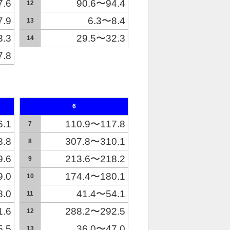
7.6
90.6〜94.4
12
7.9
6.3〜8.4
13
3.3
29.5〜32.3
14
7.8
6
6.1
110.9〜117.8
7
8.8
307.8〜310.1
8
9.6
213.6〜218.2
9
9.0
174.4〜180.1
10
8.0
41.4〜54.1
11
1.6
288.2〜292.5
12
5.5
36.0〜47.0
13