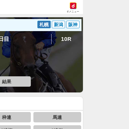
dメニュー
札幌
新潟
阪神
5日目
10R
結果
枠連
馬連