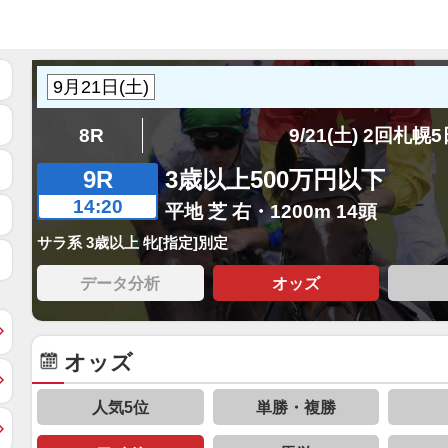
8R
9/21(土) 2回札幌
9R
3歳以上500万円以下
14:20
平地 芝 右・1200m 14頭
サラ系 3歳以上 牝[指定]別定
データ分析
オッズ
オッズ
人気5位
単勝・複勝