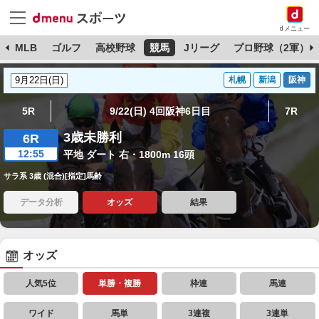
dメニュー
球
MLB
ゴルフ
高校野球
競馬
Jリーグ
プロ野球（2軍）
札幌
新潟
阪神
5R
9/22(日) 4回阪神6日目
7R
3歳未勝利
6R
12:55
平地 ダート 右・1800m 16頭
サラ系 3歳 (混合)[指定]馬齢
データ分析
オッズ
結果
オッズ
人気5位
単勝・複勝
枠連
馬連
ワイド
馬単
3連複
3連単