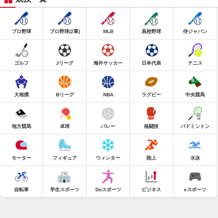
プロ野球
プロ野球(2軍)
MLB
高校野球
侍ジャパン
ゴルフ
Jリーグ
海外サッカー
日本代表
テニス
大相撲
Bリーグ
NBA
ラグビー
中央競馬
地方競馬
卓球
バレー
格闘技
バドミントン
モーター
フィギュア
ウィンター
陸上
水泳
自転車
学生スポーツ
Doスポーツ
ビジネス
eスポーツ