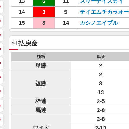
13
6
11
スリーナイスガイ
14
3
5
テイエムチカラオー
15
8
14
カシノエイブル
払戻金
種類
馬番
単勝
2
2
複勝
8
13
枠連
2-5
馬連
2-8
2-8
ワイド
2-13