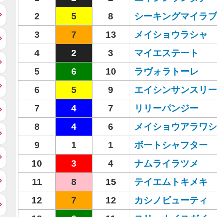
2
5
8
シーキングマイラブ
3
7
13
メイショウラシャ
4
2
3
マイエステート
5
6
10
ラヴォラトーレ
6
5
9
エイシンサンスリー
7
4
7
リリーパンジー
8
4
6
メイショウアラワシ
9
1
1
ボートシャフター
10
3
4
ナムライラツメ
11
8
15
テイエムトキメキ
12
7
12
カシノビューティ