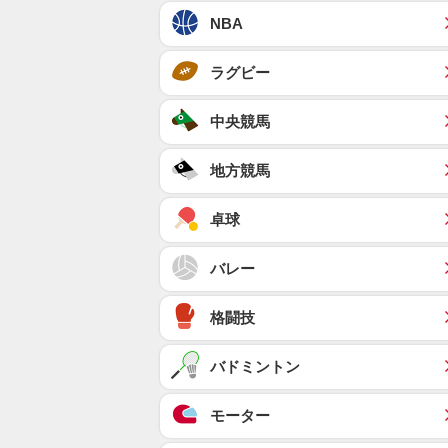
NBA
ラグビー
中央競馬
地方競馬
卓球
バレー
格闘技
バドミントン
モーター