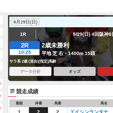
1R
9/29(日) 4回阪神
2R
2歳未勝利
10:25
平地 芝 右・1400m 15頭
サラ系 2歳 (混合)[指定]馬齢
データ分析
オッズ
競走成績
着順
枠番
馬番
馬名
1
2
2
エイシンランタナ