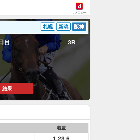
dメニュー
札幌
新潟
阪神
8日目
3R
結果
着差
1.23.6