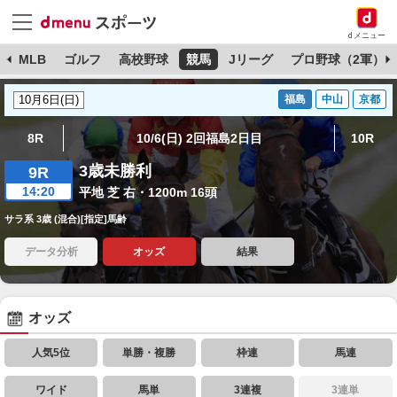
dメニュー
球
MLB
ゴルフ
高校野球
競馬
Jリーグ
プロ野球（2軍）
福島
中山
京都
8R
10/6(日) 2回福島2日目
10R
3歳未勝利
9R
14:20
平地 芝 右・1200m 16頭
サラ系 3歳 (混合)[指定]馬齢
データ分析
オッズ
結果
オッズ
人気5位
単勝・複勝
枠連
馬連
ワイド
馬単
3連複
3連単