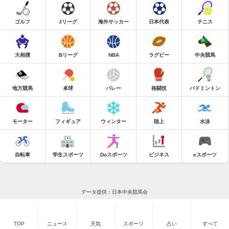
ゴルフ
Jリーグ
海外サッカー
日本代表
テニス
大相撲
Bリーグ
NBA
ラグビー
中央競馬
地方競馬
卓球
バレー
格闘技
バドミントン
モーター
フィギュア
ウィンター
陸上
水泳
自転車
学生スポーツ
Doスポーツ
ビジネス
eスポーツ
データ提供：日本中央競馬会
TOP
ニュース
天気
スポーツ
占い
すべて