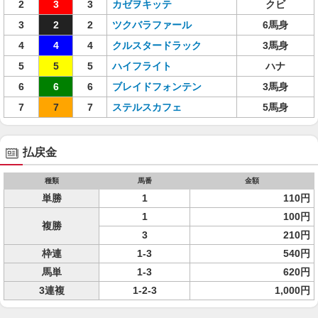
2
3
3
カゼヲキッテ
クビ
3
2
2
ツクバラファール
6馬身
4
4
4
クルスタードラック
3馬身
5
5
5
ハイフライト
ハナ
6
6
6
ブレイドフォンテン
3馬身
7
7
7
ステルスカフェ
5馬身
払戻金
種類
馬番
金額
単勝
1
110円
1
100円
複勝
3
210円
枠連
1-3
540円
馬単
1-3
620円
3連複
1-2-3
1,000円