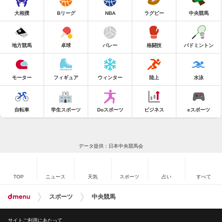
大相撲
Bリーグ
NBA
ラグビー
中央競馬
地方競馬
卓球
バレー
格闘技
バドミントン
モーター
フィギュア
ウィンター
陸上
水泳
自転車
学生スポーツ
Doスポーツ
ビジネス
eスポーツ
データ提供：日本中央競馬会
TOP
ニュース
天気
スポーツ
占い
すべて
スポーツ
中央競馬
サイトご利用にあたって