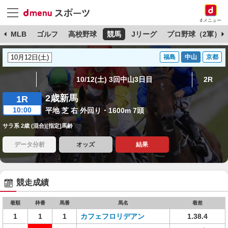
dメニュー
球
MLB
ゴルフ
高校野球
競馬
Jリーグ
プロ野球（2軍）
福島
中山
京都
10/12(土) 3回中山3日目
2R
2歳新馬
1R
10:00
平地 芝 右 外回り・1600m 7頭
サラ系 2歳 (混合)[指定]馬齢
データ分析
オッズ
結果
競走成績
着順
枠番
馬番
馬名
着差
1
1
1
カフェフロリデアン
1.38.4