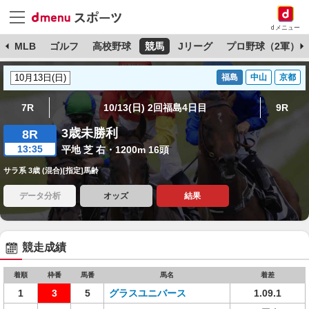
dメニュー
球
MLB
ゴルフ
高校野球
競馬
Jリーグ
プロ野球（2軍）
福島
中山
京都
7R
10/13(日) 2回福島4日目
9R
3歳未勝利
8R
13:35
平地 芝 右・1200m 16頭
サラ系 3歳 (混合)[指定]馬齢
データ分析
オッズ
結果
競走成績
着順
枠番
馬番
馬名
着差
1
3
5
グラスユニバース
1.09.1