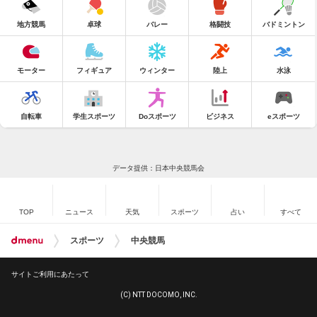
地方競馬
卓球
バレー
格闘技
バドミントン
モーター
フィギュア
ウィンター
陸上
水泳
自転車
学生スポーツ
Doスポーツ
ビジネス
eスポーツ
データ提供：日本中央競馬会
TOP
ニュース
天気
スポーツ
占い
すべて
スポーツ
中央競馬
サイトご利用にあたって
(C) NTT DOCOMO, INC.