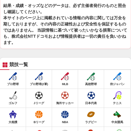
結果・成績・オッズなどのデータは、必ず主催者発行のものと照合
し確認してください。
本サイトのページ上に掲載されている情報の内容に関しては万全を
期しておりますが、その内容の正確性および安全性を保証するもの
ではありません。 当該情報に基づいて被ったいかなる損害について
も、株式会社NTTドコモおよび情報提供者は一切の責任を負いかね
ます。
競技一覧
プロ野球
プロ野球(2軍)
MLB
高校野球
侍ジャパン
ゴルフ
Jリーグ
海外サッカー
日本代表
テニス
大相撲
Bリーグ
NBA
ラグビー
中央競馬