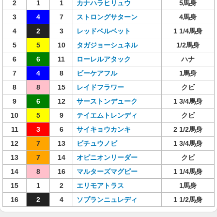
2
1
1
カナハラヒリュウ
5馬身
3
4
7
ストロングサターン
4馬身
4
2
3
レッドベルベット
1 1/4馬身
5
5
10
タガジョーシュネル
1/2馬身
6
6
11
ローレルアタック
ハナ
7
4
8
ビーケアフル
1馬身
8
8
15
レイドフラワー
クビ
9
6
12
サーストンデューク
1 3/4馬身
10
5
9
テイエムトレンディ
クビ
11
3
6
サイキョウカンキ
2 1/2馬身
12
7
13
ビチュウノビ
1 3/4馬身
13
7
14
オピニオンリーダー
クビ
14
8
16
マルターズマグピー
1 1/4馬身
15
1
2
エリモアトラス
1馬身
16
2
4
ソプランニュレディ
1 1/2馬身