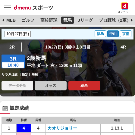
dメニュー
球
MLB
ゴルフ
高校野球
競馬
Jリーグ
プロ野球（2軍）
福島
中山
京都
2R
10/27(日) 3回中山8日目
4R
2歳新馬
3R
10:40
平地 ダート 右・1200m 11頭
サラ系 2歳 ［指定］馬齢
データ分析
オッズ
結果
競走成績
着順
枠番
馬番
馬名
着差
1
4
4
カオリジョリー
1.13.1