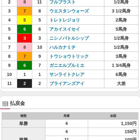
2
8
11
フルブラスト
1/2馬身
3
7
8
ウエスタンウォーズ
3 1/2馬身
4
5
5
トレトレジョリ
2馬身
5
6
6
アカイスイセイ
5馬身
6
3
3
ニシノバトルシップ
1/2馬身
7
8
10
ハルカナミチ
1/2馬身
8
7
9
トウショウトリック
3馬身
9
6
7
ガニエルプルミエ
1 3/4馬身
10
1
1
サンライトクレア
6馬身
11
2
2
ブライアンズアイ
大差
払戻金
種類
馬番
金額
単勝
4
1,150円
4
150円
複勝
11
100円