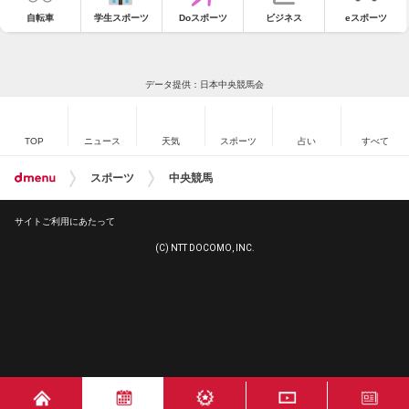
自転車
学生スポーツ
Doスポーツ
ビジネス
eスポーツ
データ提供：日本中央競馬会
TOP
ニュース
天気
スポーツ
占い
すべて
スポーツ
中央競馬
サイトご利用にあたって
(C) NTT DOCOMO, INC.