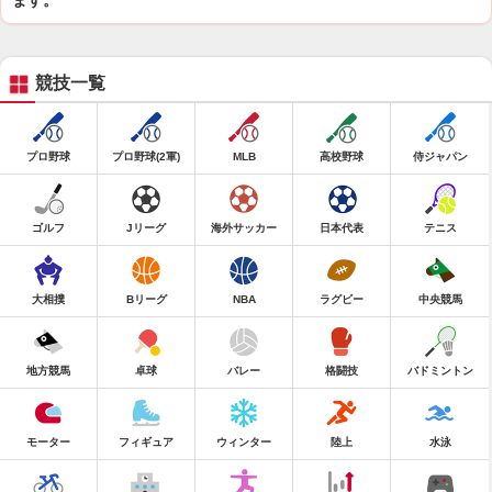
ます。
競技一覧
プロ野球
プロ野球(2軍)
MLB
高校野球
侍ジャパン
ゴルフ
Jリーグ
海外サッカー
日本代表
テニス
大相撲
Bリーグ
NBA
ラグビー
中央競馬
地方競馬
卓球
バレー
格闘技
バドミントン
モーター
フィギュア
ウィンター
陸上
水泳