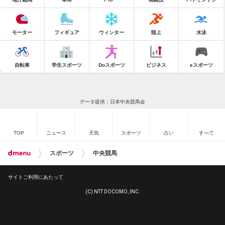
モーター
フィギュア
ウィンター
陸上
水泳
自転車
学生スポーツ
Doスポーツ
ビジネス
eスポーツ
データ提供：日本中央競馬会
TOP
ニュース
天気
スポーツ
占い
すべて
スポーツ
中央競馬
サイトご利用にあたって
(C) NTT DOCOMO, INC.