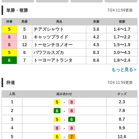
単勝・複勝
7/24 11:59更新
枠番
馬番
馬名
単勝
複勝
5
5
チアズシャウト
3.6
1.4〜1.7
8
11
キャッツプライド
4.2
1.7〜2.2
8
12
トーセンチヨノオー
4.5
1.5〜1.9
5
6
パワフルスズカ
8.3
3.0〜4.3
6
7
トーヨーアトランタ
8.6
1.8〜2.4
もっと見る＞
枠連
7/24 11:59更新
人気
組み合わせ
オッズ
1
2.3
5
-
8
2
7.8
6
-
8
3
8.7
5
-
6
4
9.9
8
-
8
5
12.6
5
-
7