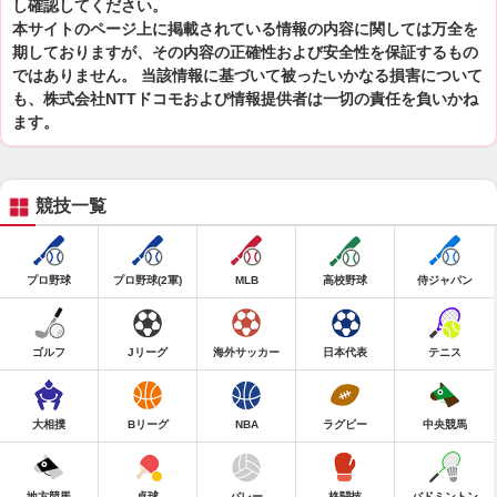
し確認してください。
本サイトのページ上に掲載されている情報の内容に関しては万全を
期しておりますが、その内容の正確性および安全性を保証するもの
ではありません。 当該情報に基づいて被ったいかなる損害について
も、株式会社NTTドコモおよび情報提供者は一切の責任を負いかね
ます。
競技一覧
プロ野球
プロ野球(2軍)
MLB
高校野球
侍ジャパン
ゴルフ
Jリーグ
海外サッカー
日本代表
テニス
大相撲
Bリーグ
NBA
ラグビー
中央競馬
地方競馬
卓球
バレー
格闘技
バドミントン