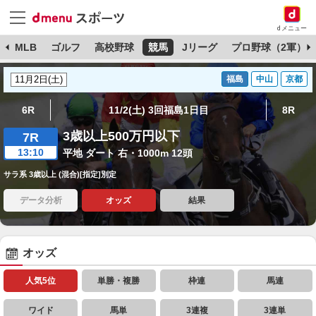
dメニュー
球
MLB
ゴルフ
高校野球
競馬
Jリーグ
プロ野球（2軍）
福島
中山
京都
6R
11/2(土) 3回福島1日目
8R
3歳以上500万円以下
7R
13:10
平地 ダート 右・1000m 12頭
サラ系 3歳以上 (混合)[指定]別定
データ分析
オッズ
結果
オッズ
人気5位
単勝・複勝
枠連
馬連
ワイド
馬単
3連複
3連単