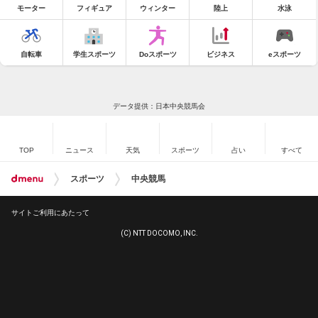
モーター
フィギュア
ウィンター
陸上
水泳
自転車
学生スポーツ
Doスポーツ
ビジネス
eスポーツ
データ提供：日本中央競馬会
TOP
ニュース
天気
スポーツ
占い
すべて
スポーツ
中央競馬
サイトご利用にあたって
(C) NTT DOCOMO, INC.