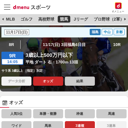
dメニュー
球
MLB
ゴルフ
高校野球
競馬
Jリーグ
プロ野球（2軍）
福島
中山
京都
8R
11/17(日) 3回福島6日目
10R
3歳以上500万円以下
9R
14:05
平地 ダート 右・1700m 13頭
サラ系 3歳以上 ［指定］別定
データ分析
オッズ
結果
オッズ
人気5位
単勝・複勝
枠連
馬連
ワイド
馬単
3連複
3連単