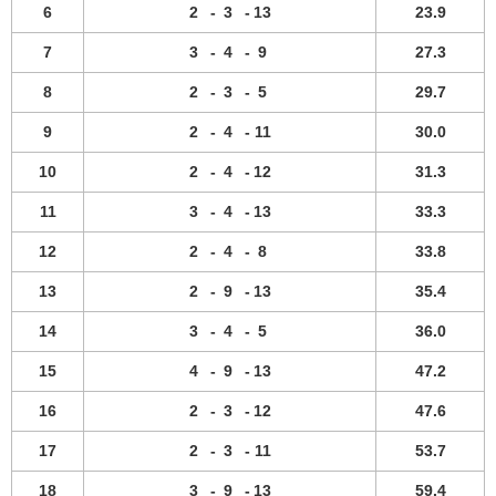
6
2
-
3
-
13
23.9
7
3
-
4
-
9
27.3
8
2
-
3
-
5
29.7
9
2
-
4
-
11
30.0
10
2
-
4
-
12
31.3
11
3
-
4
-
13
33.3
12
2
-
4
-
8
33.8
13
2
-
9
-
13
35.4
14
3
-
4
-
5
36.0
15
4
-
9
-
13
47.2
16
2
-
3
-
12
47.6
17
2
-
3
-
11
53.7
18
3
-
9
-
13
59.4