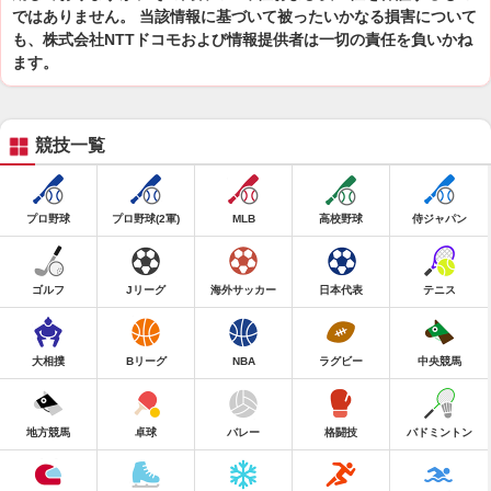
ではありません。 当該情報に基づいて被ったいかなる損害について
も、株式会社NTTドコモおよび情報提供者は一切の責任を負いかね
ます。
競技一覧
プロ野球
プロ野球(2軍)
MLB
高校野球
侍ジャパン
ゴルフ
Jリーグ
海外サッカー
日本代表
テニス
大相撲
Bリーグ
NBA
ラグビー
中央競馬
地方競馬
卓球
バレー
格闘技
バドミントン