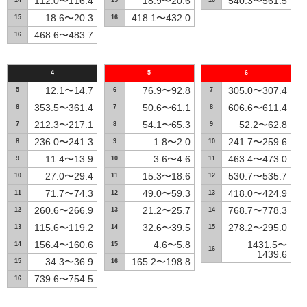
112.0〜116.4
18.9〜20.6
540.3〜561.5
14
15
16
18.6〜20.3
418.1〜432.0
15
16
468.6〜483.7
16
4
5
6
12.1〜14.7
76.9〜92.8
305.0〜307.4
5
6
7
353.5〜361.4
50.6〜61.1
606.6〜611.4
6
7
8
212.3〜217.1
54.1〜65.3
52.2〜62.8
7
8
9
236.0〜241.3
1.8〜2.0
241.7〜259.6
8
9
10
11.4〜13.9
3.6〜4.6
463.4〜473.0
9
10
11
27.0〜29.4
15.3〜18.6
530.7〜535.7
10
11
12
71.7〜74.3
49.0〜59.3
418.0〜424.9
11
12
13
260.6〜266.9
21.2〜25.7
768.7〜778.3
12
13
14
115.6〜119.2
32.6〜39.5
278.2〜295.0
13
14
15
156.4〜160.6
4.6〜5.8
1431.5〜
14
15
16
1439.6
34.3〜36.9
165.2〜198.8
15
16
739.6〜754.5
16