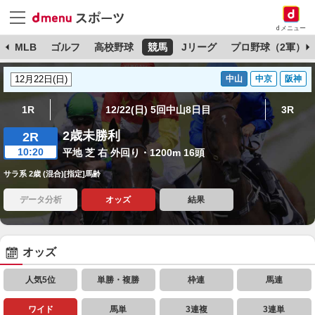
dメニュー
球
MLB
ゴルフ
高校野球
競馬
Jリーグ
プロ野球（2軍）
中山
中京
阪神
1R
12/22(日) 5回中山8日目
3R
2歳未勝利
2R
10:20
平地 芝 右 外回り・1200m 16頭
サラ系 2歳 (混合)[指定]馬齢
データ分析
オッズ
結果
オッズ
人気5位
単勝・複勝
枠連
馬連
ワイド
馬単
3連複
3連単