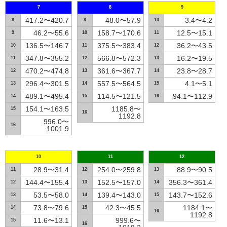
7
8
9
417.2〜420.7
48.0〜57.9
3.4〜4.2
8
9
10
46.2〜55.6
158.7〜170.6
12.5〜15.1
9
10
11
136.5〜146.7
375.5〜383.4
36.2〜43.5
10
11
12
347.8〜355.2
566.8〜572.3
16.2〜19.5
11
12
13
470.2〜474.8
361.6〜367.7
23.8〜28.7
12
13
14
296.4〜301.5
557.5〜564.5
4.1〜5.1
13
14
15
489.1〜495.4
114.5〜121.5
94.1〜112.9
14
15
16
154.1〜163.5
1185.8〜
15
16
1192.8
996.0〜
16
1001.9
10
11
12
28.9〜31.4
254.0〜259.8
88.9〜90.5
11
12
13
144.4〜155.4
152.5〜157.0
356.3〜361.4
12
13
14
53.5〜58.0
139.4〜143.0
143.7〜152.6
13
14
15
73.8〜79.6
42.3〜45.5
1184.1〜
14
15
16
1192.8
11.6〜13.1
999.6〜
15
16