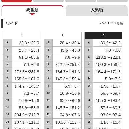
馬番順
人気順
ワイド
7/24 13:59更新
1
2
3
25.3〜26.9
28.4〜30.4
39.9〜42.2
2
3
4
23.7〜25.4
43.6〜45.8
7.3〜9.0
3
4
5
51.1〜53.6
7.8〜9.6
213.2〜222.1
4
5
6
7.1〜8.8
242.8〜251.4
150.3〜156.6
5
6
7
272.5〜281.8
184.7〜191.3
164.4〜171.3
6
7
8
155.6〜161.0
145.3〜150.4
5.9〜7.2
7
8
9
144.7〜149.7
6.9〜8.4
17.8〜19.7
8
9
10
7.1〜8.7
16.8〜18.6
56.6〜59.7
9
10
11
16.9〜18.6
63.4〜66.6
185.3〜193.4
10
11
12
55.9〜58.6
145.7〜151.2
57.6〜60.5
11
12
13
204.9〜212.3
64.8〜67.6
93.0〜97.4
12
13
14
107.1〜111.8
108.0〜112.4
14.9〜16.4
13
14
15