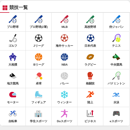
競技一覧
プロ野球
プロ野球(2軍)
MLB
高校野球
侍ジャパン
ゴルフ
Jリーグ
海外サッカー
日本代表
テニス
大相撲
Bリーグ
NBA
ラグビー
中央競馬
地方競馬
卓球
バレー
格闘技
バドミントン
モーター
フィギュア
ウィンター
陸上
水泳
自転車
学生スポーツ
Doスポーツ
ビジネス
eスポーツ