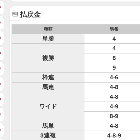
払戻金
種類
馬番
単勝
4
4
複勝
8
9
枠連
4-6
馬連
4-8
4-8
ワイド
4-9
8-9
馬単
4-8
3連複
4-8-9