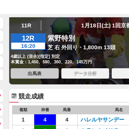
11R
1月18日(土) 1回京
12R
紫野特別
16:20
芝 右 外回り・1,800m 13頭
4歳以上 (混合)[指定] 別定
本賞金：1,450、580、360、220、145万円
出馬表
データ分析
競走成績
着順
枠番
馬番
馬名
1
4
4
ハレルヤサンデー