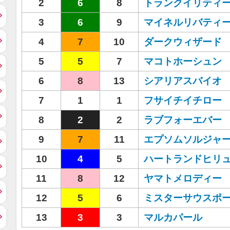
2
6
8
トランクイリティ
3
6
9
マイネルリバティ
4
7
10
ダークウィザード
5
5
7
マコトホーシュン
6
8
13
シアリアスバイオ
7
1
1
フサイチイチロー
8
2
2
ラブフォーエバー
9
7
11
エプソムソルジャ
10
4
5
ハートランドヒリ
11
8
12
ヤマトメロディー
12
5
6
ミスターサウスポ
13
3
3
マルカパール