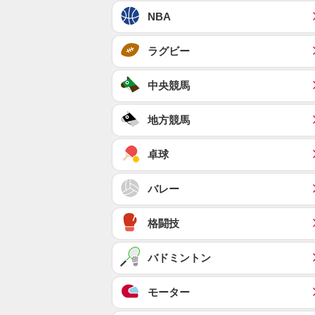
NBA
ラグビー
中央競馬
地方競馬
卓球
バレー
格闘技
バドミントン
モーター