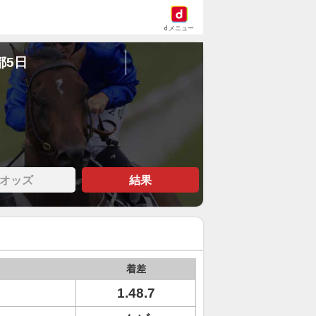
dメニュー
都5日
オッズ
結果
着差
1.48.7